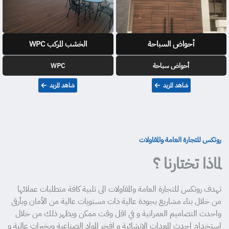
أحواض السباحة
الخشب المركب WPC
أحواض سباحة
WPC
شاهد المزيد
شاهد المزيد
روتكس للتجارة العامة والمقاولات
لماذا تختارنا ؟
تهدف روتكس للتجارة العامة والمقاولات الى تلبية كافة متطلبات عملائها
من خلال بناء مشاريع بجودة عالية ذات مستويات عالية من الأمان وبأرقى
واحدث التصاميم العمرانية و في اقل وقت ممكن ويظهر ذلك من خلال
استخدام احدث المعدات الإنشائية و افخر المواد الصناعية وبخبرات عالية و