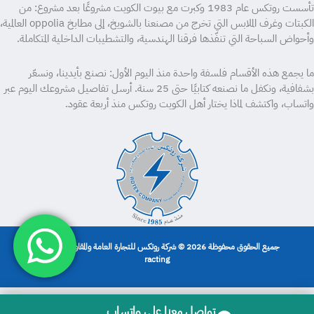
تأسست روتكس عام 1983 وكبرت مع بيوت الكويت مشروعًا بعد مشروع: من
الكبتات وغرف الملابس التي تخرج من مصنعنا بالشويخ، إلى مطابخ oppolia العالمية،
وأحواض السباحة التي تنفّذها فرقنا الهندسية، والتشطيبات الداخلية المتكاملة.
ما يجمع هذه الأقسام فلسفة واحدة منذ اليوم الأول: نصنع بأيدينا، ونسعّر
بشفافية، ونكفل ما نصنعه كتابيًا حتى 25 سنة. أرسل تفاصيل مشروعك اليوم عبر
واتساب، واكتشف لماذا يختار أهل الكويت روتكس منذ أربعة عقود.
جميع الحقوق محفوظة 2026 © شركة روتكس للتجارة العامة والمقاولات | تصميم
racting
تواصل معنا على واتساب