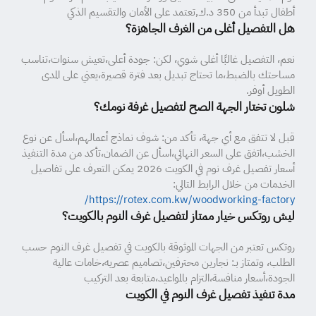
أطفال تبدأ من 350 د.ك,تعتمد على الأمان والتقسيم الذكي
هل التفصيل أغلى من الغرف الجاهزة؟
نعم، التفصيل غالبًا أغلى شوي، لكن: جودة أعلى،تعيش سنوات،تناسب
مساحتك بالضبط،ما تحتاج تبديل بعد فترة قصيرة،يعني على المدى
الطويل أوفر.
شلون تختار الجهة الصح لتفصيل غرفة نومك؟
قبل لا تتفق مع أي جهة، تأكد من: شوف نماذج أعمالهم،اسأل عن نوع
الخشب،اتفق على السعر النهائي،اسأل عن الضمان،تأكد من مدة التنفيذ
أسعار تفصيل غرف نوم في الكويت 2026 يمكن التعرف على تفاصيل
الخدمات من خلال الرابط التالي:
https://rotex.com.kw/woodworking-factory/
ليش روتكس خيار ممتاز لتفصيل غرف النوم بالكويت؟
روتكس تعتبر من الجهات الموثوقة بالكويت في تفصيل غرف النوم حسب
الطلب، وتمتاز بـ: نجارين محترفين،تصاميم عصريه،خامات عالية
الجودة،أسعار منافسة،التزام بالمواعيد،متابعة بعد التركيب
مدة تنفيذ تفصيل غرف النوم في الكويت