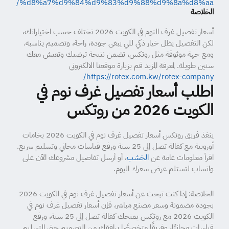
%d8%a7%d9%84%d9%83%d9%88%d9%8a%d8%aa/
الخلاصة
أسعار تفصيل غرف النوم في الكويت 2026 تختلف حسب اختياراتك،
لكن التفصيل يظل خيار ذكي للي يبغى جودة، راحة، وتصميم يناسبه.
ومع جهة موثوقة مثل روتكس، تضمن نتيجة ترضيك وتعيش معك
سنين طويلة. لمعرفة المزيد قم بزيارة موقعنا الالكتروني
https://rotex.com.kw/rotex-company/
اطلب أسعار تفصيل غرف نوم في
الكويت 2026 من روتكس
ينفذ فريق روتكس أسعار تفصيل غرف نوم في الكويت 2026 بخامات
أوروبية مع كفالة تصل إلى 25 سنة ورفع قياسات مجاني وتسليم سريع.
اقرأ معلومات عامة عن
الخشب
، أو أرسل تفاصيل مشروعك الآن على
واتساب لتستلم عرض سعرك اليوم.
الخلاصة: إذا كنت تبحث عن أسعار تفصيل غرف نوم في الكويت 2026
بجودة مضمونة وسعر مصنع مباشر، فإن أسعار تفصيل غرف نوم في
الكويت 2026 مع روتكس يمنحك كفالة تصل إلى 25 سنة، ورفع
قياسات مجانيًا، وفريقًا متخصصًا يرافقك من التصميم حتى التسليم.