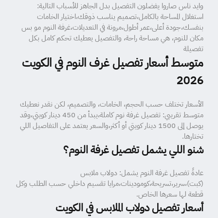
وايد ناس صاروا يفضلون التفصيل بدل الجاهز للأسباب التالية:
استغلال المساحة بالكامل،تصميم يناسب ذوقك،اختيار الخامات
بنفسك،جودة أعلى،عمر أطول،مرونة في التعديلات،غرفة النوم مو بس
مكان للنوم، هي مساحة راحة، والتفصيل يعطيك تحكم كامل بكل
تفصيلة
متوسط أسعار تفصيل غرف النوم في الكويت
2026
الأسعار تختلف حسب الحجم، الخامات، والتصميم، لكن نقدر نعطيك
متوسط تقريبي: تفصيل غرفة نوم كاملة،يبدأ من 450 دينار كويتي،وقد
يوصل إلى 1500 دينار كويتي أو أكثر،والسعر يعتمد على التفاصيل اللي
تختارها.
شنو اللي يشمل تفصيل غرفة النوم؟
عادةً تفصيل غرفة النوم يشمل: دولاب ملابس
(كبت)،سرير،تسريحة،كومودينات،مرايا تقسيم داخلي حسب الطلب وكل
قطعة لها سعرها الخاص.
أسعار تفصيل دولاب الملابس في الكويت