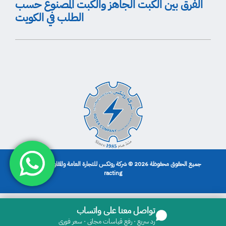
الفرق بين الكبت الجاهز والكبت المصنوع حسب
الطلب في الكويت
جميع الحقوق محفوظة 2026 © شركة روتكس للتجارة العامة والمقاولات | تصميم
racting
تواصل معنا على واتساب
رد سريع · رفع قياسات مجاني · سعر فوري