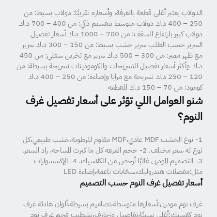
الدولاب يعتبر أغلى قطعة بالغرفة، وأسعاره تقريبًا: دولاب بسيط: من
250 – 400 د.ك دولاب متوسط بتقسيم ذكي: من 400 – 700 د.ك
دولاب كبير بارتفاع السقف: من 700 – 1000 د.ك أسعار تفصيل
السرير حسب الطلب سرير خشب بسيط: من 150 – 300 د.ك سرير
مع ظهر مميز: من 300 – 500 د.ك سرير مع تخزين سفلي: من 450
د.ك وأكثر أسعار تفصيل التسريحات والكومودينات تسريحة بسيطة: من
120 – 250 د.ك تسريحة مع مرايا وإضاءة: من 250 – 400 د.ك
كومود: من 70 – 150 د.ك للقطعة
شنو العوامل اللي تؤثر على أسعار تفصيل غرف
النوم؟
1- نوع الخشب MDF عادي،MDF مقاوم للرطوبة،خشب طبيعي،كل
نوع له سعر مختلف. 2- حجم الغرفة كل ما كبرت المساحة، زاد السعر.
3- التصميم المودرن غالبًا أرخص من الكلاسيك. 4- الإكسسوارات
مثل:مفصلات هيدروليك،سحّابات ناعمة،إضاءة LED
أسعار تفصيل غرف النوم حسب التصميم
غرف نوم مودرن:أسعارها متوسطة،تصاميم بسيطة،ألوان هادئة غرف
نوم كلاسيك:أغلى نسبيًا،تفاصيل وزخارف،تشطيب فخم غرف نوم