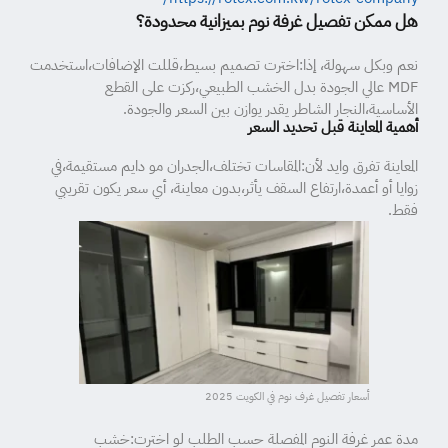
هل ممكن تفصيل غرفة نوم بميزانية محدودة؟
نعم وبكل سهولة، إذا:اخترت تصميم بسيط،قللت الإضافات،استخدمت
MDF عالي الجودة بدل الخشب الطبيعي،ركزت على القطع
الأساسية،النجار الشاطر يقدر يوازن بين السعر والجودة.
أهمية المعاينة قبل تحديد السعر
المعاينة تفرق وايد لأن:المقاسات تختلف،الجدران مو دايم مستقيمة،في
زوايا أو أعمدة،ارتفاع السقف يأثر،بدون معاينة، أي سعر يكون تقريبي
فقط.
أسعار تفصيل غرف نوم في الكويت 2025
مدة عمر غرفة النوم المفصلة حسب الطلب لو اخترت:خشب