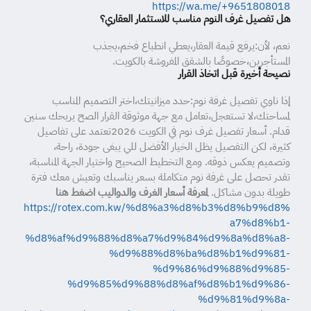
https://wa.me/+9651808018
هل تفصيل غرف النوم مناسب للاستثمار العقاري؟
نعم، لأن:يرفع قيمة العقار،يعطي انطباع فخم،يجذب
المستأجرين،خصوصًا بالشقق المفروشة بالكويت.
نصيحة أخيرة قبل اتخاذ القرار
إذا ناوي تفصيل غرفة نوم:حدد ميزانيتك،اختر التصميم المناسب
لمساحتك،لا تستعجل،تعامل مع جهة موثوقة القرار الصح يريحك سنين
قدام. أسعار تفصيل غرف نوم في الكويت 2026تعتمد على تفاصيل
كثيرة، لكن التفصيل يظل الخيار الأفضل للي يبغى جودة، راحة،
وتصميم يعكس ذوقه. ومع التخطيط الصحيح واختيار الجهة المناسبة،
تقدر تحصل على غرفة نوم متكاملة بسعر يناسبك وتعيش معك فترة
طويلة بدون مشاكل.
لمعرفة أسعار الغرف والدواليب اضغط هنا
https://rotex.com.kw/%d8%a3%d8%b3%d8%b9%d8%
a7%d8%b1-
%d8%af%d9%88%d8%a7%d9%84%d9%8a%d8%a8-
%d9%88%d8%ba%d8%b1%d9%81-
%d9%86%d9%88%d9%85-
%d9%85%d9%88%d8%af%d8%b1%d9%86-
%d9%81%d9%8a-