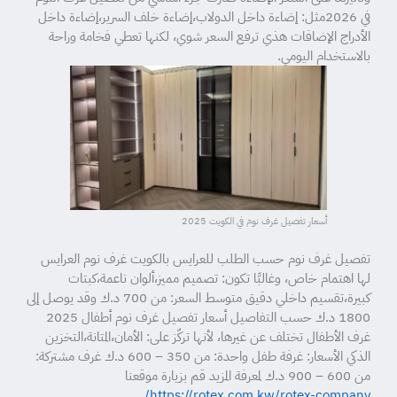
في 2026مثل: إضاءة داخل الدولاب،إضاءة خلف السرير،إضاءة داخل
الأدراج الإضافات هذي ترفع السعر شوي، لكنها تعطي فخامة وراحة
بالاستخدام اليومي.
أسعار تفصيل غرف نوم في الكويت 2025
تفصيل غرف نوم حسب الطلب للعرايس بالكويت غرف نوم العرايس
لها اهتمام خاص، وغالبًا تكون: تصميم مميز،ألوان ناعمة،كبتات
كبيرة،تقسيم داخلي دقيق متوسط السعر: من 700 د.ك وقد يوصل إلى
1800 د.ك حسب التفاصيل أسعار تفصيل غرف نوم أطفال 2025
غرف الأطفال تختلف عن غيرها، لأنها تركّز على: الأمان،المتانة،التخزين
الذكي الأسعار: غرفة طفل واحدة: من 350 – 600 د.ك غرف مشتركة:
من 600 – 900 د.ك لمعرفة المزيد قم بزيارة موقعنا
https://rotex.com.kw/rotex-company/