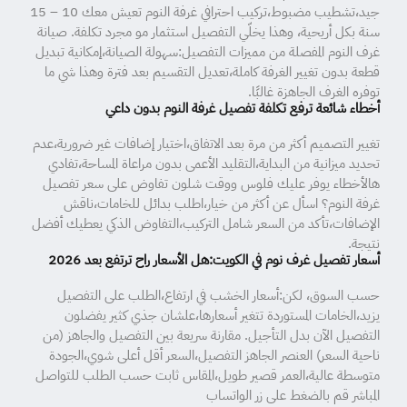
جيد،تشطيب مضبوط،تركيب احترافي غرفة النوم تعيش معك 10 – 15
سنة بكل أريحية، وهذا يخلّي التفصيل استثمار مو مجرد تكلفة. صيانة
غرف النوم المفصلة من مميزات التفصيل:سهولة الصيانة،إمكانية تبديل
قطعة بدون تغيير الغرفة كاملة،تعديل التقسيم بعد فترة وهذا شي ما
توفره الغرف الجاهزة غالبًا.
أخطاء شائعة ترفع تكلفة تفصيل غرفة النوم بدون داعي
تغيير التصميم أكثر من مرة بعد الاتفاق،اختيار إضافات غير ضرورية،عدم
تحديد ميزانية من البداية،التقليد الأعمى بدون مراعاة المساحة،تفادي
هالأخطاء يوفر عليك فلوس ووقت شلون تفاوض على سعر تفصيل
غرفة النوم؟ اسأل عن أكثر من خيار،اطلب بدائل للخامات،ناقش
الإضافات،تأكد من السعر شامل التركيب،التفاوض الذكي يعطيك أفضل
نتيجة.
أسعار تفصيل غرف نوم في الكويت:هل الأسعار راح ترتفع بعد 2026
حسب السوق، لكن:أسعار الخشب في ارتفاع،الطلب على التفصيل
يزيد،الخامات المستوردة تتغير أسعارها،علشان جذي كثير يفضلون
التفصيل الآن بدل التأجيل. مقارنة سريعة بين التفصيل والجاهز (من
ناحية السعر) العنصر الجاهز التفصيل،السعر أقل أعلى شوي،الجودة
متوسطة عالية،العمر قصير طويل،المقاس ثابت حسب الطلب للتواصل
المباشر قم بالضغط على زر الواتساب