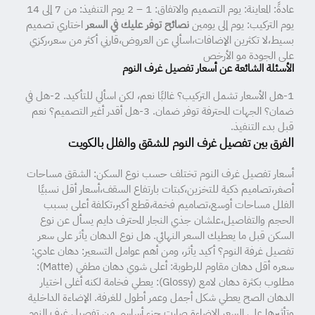
عادةً: المعاينة: يوم التصميم والاتفاق: 1 – 2 يوم التنفيذ: من 7 إلى 14
يوم التركيب: يوم إلى يومين
نصائح توفر عليك في السعر
اختاري تصميم
بسيط،لا تكثرين الإضافات،اسألي عن العروض،قارني أكثر من سعر،ركزي
على الجودة مو الأرخص
الأسئلة الشائعة عن أسعار تفصيل غرف النوم
1-هل الأسعار تشمل التركيب؟ غالبًا نعم، لكن اسألي للتأكيد. 2-هل في
ضمان؟ الجهات المحترفة توفر ضمان. 3-هل أقدر أغير التصميم؟ نعم
قبل بدء التنفيذ.
الفرق بين تفصيل غرف النوم للشقق والفلل بالكويت
أسعار تفصيل غرف النوم تختلف حسب نوع السكن: الشقق مساحات
أصغر،تصاميم ذكية للتخزين،كبتات بارتفاع السقف،أسعار أقل نسبيًا
الفلل مساحات أوسع،تصاميم فخمة،قطع أكبر،تكلفة أعلى بسبب
الحجم والتفاصيل،علشان جذي النجار المحترف دايم يسأل عن نوع
السكن قبل ما يعطيك السعر النهائي. هل نوع الدهان يأثر على سعر
تفصيل غرفة النوم؟ أكيد يأثر، ومن أهم عوامل التسعير: دهان عادي:
سعره أقل دهان مقاوم للرطوبة: أعلى شوي دهان مطفي (Matte):
مطلوب بكثرة دهان لامع (Glossy): يعطي فخامة لكنه أغلى اختيار
الدهان الصح يعطي شكل أجمل وعمر أطول للغرفة. الإضاءة الداخلية
وتأثيرها على السعر الإضاءة صارت جزء أساسي من تفصيل غرف النوم