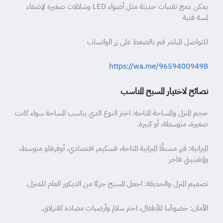
يمكن دمج تقنيات حديثة مثل أضواء LED وشلالات صغيرة لإضفاء
لمسة فنية
للتواصل المباشر قم بالضغط على زر الواتساب
https://wa.me/96594009498
نصائح لاختيار المسبح المناسب
حجم المنزل والمساحة المتاحة: اختر النوع الذي يناسب المساحة سواء كانت
صغيرة، متوسطة، أو كبيرة.
الميزانية: قرر مسبقًا الميزانية المتاحة، فسكيمر اقتصادي، أوفرفلو متوسط،
وإنفينيتي فاخر
تصميم المنزل والحديقة: اجعل المسبح جزءًا من الديكور العام للمنزل.
الأمان: خصوصًا للأطفال، اختر سلالم وأرضيات مضادة للانزلاق.