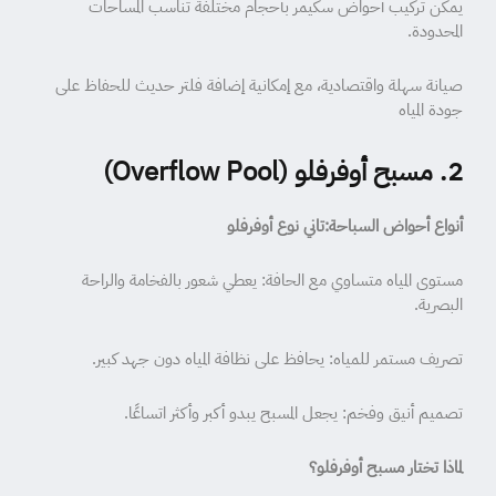
يمكن تركيب أحواض سكيمر بأحجام مختلفة تناسب المساحات
المحدودة.
صيانة سهلة واقتصادية، مع إمكانية إضافة فلتر حديث للحفاظ على
جودة المياه
2. مسبح أوفرفلو (Overflow Pool)
أنواع أحواض السباحة:تاني نوع أوفرفلو
مستوى المياه متساوي مع الحافة: يعطي شعور بالفخامة والراحة
البصرية.
تصريف مستمر للمياه: يحافظ على نظافة المياه دون جهد كبير.
تصميم أنيق وفخم: يجعل المسبح يبدو أكبر وأكثر اتساعًا.
لماذا تختار مسبح أوفرفلو؟