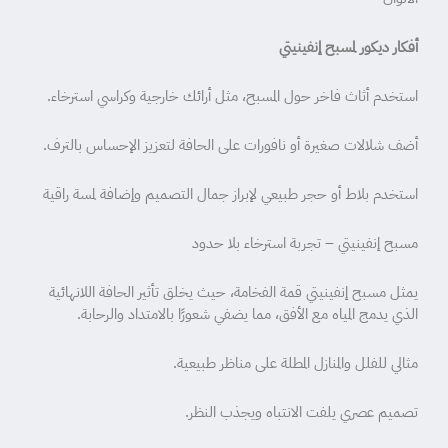
أفكار ديكور لمسبح إنفينيتي
استخدم أثاث فاخر حول المسبح، مثل أرائك خارجية وكراسي استرخاء.
أضف شلالات صغيرة أو نافورات على الحافة لتعزيز الإحساس بالترف.
استخدم بلاط أو حجر طبيعي لإبراز جمال التصميم وإضافة لمسة راقية
مسبح إنفينيتي – تجربة استرخاء بلا حدود
يمثل مسبح إنفينيتي قمة الفخامة، حيث يخلق تأثير الحافة اللانهائية
الذي يدمج المياه مع الأفق، مما يضفي شعورًا بالامتداد والرحابة.
مثالي للفلل والمنازل المطلة على مناظر طبيعية.
تصميم عصري يلفت الانتباه ويجذب النظر.