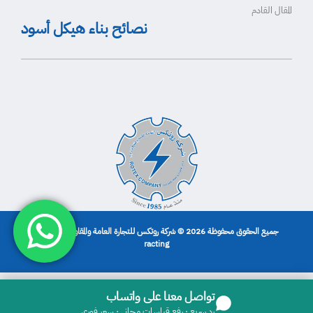
المقال القادم
نصائح بناء هيكل أسود
جميع الحقوق محفوظة 2026 © شركة روتكس للتجارة العامة والمقاولات | تصميم
racting
تواصل معنا على واتساب
رد سريع · رفع قياسات مجاني · سعر فوري