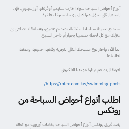
أنواع أحواض السباحة:سواء اخترت سكيمر، أوفرفلو، أو إنفينيتي، فإن
المسبح المثالي يحوّل منزلك إلى واحة استرخاء فاخرة.
استمتع بتجربة سباحة استثنائية، تصميم عصري، وفخامة لا تضاهى في
منزلك مع كل لحظة تمضيها بجوار أو داخل المسبح.
ابدأ الآن واختر نوع مسبحك المثالي لتجربة رفاهية حقيقية وممتعة
لعائلتك!
لمعرفة المزيد قم بزيارة موقعنا الالكتروني
https://rotex.com.kw/swimming-pools/
اطلب أنواع أحواض السباحة من
روتكس
ينفذ فريق روتكس أنواع أحواض السباحة بخامات أوروبية مع كفالة