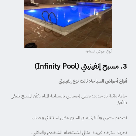
أنواع أحواض السباحة
3. مسبح إنفينيتي (Infinity Pool)
أنواع أحواض السباحة: ثالث نوع إنفينيتي
حافة مائية بلا حدود: تعطي إحساس بانسيابية المياه وكأن المسبح يلتقي
بالأفق.
تصميم عصري وفاخر: يمنح المسبح مظهر استثنائي وجذاب.
تجربة استرخاء فريدة: مثالي للاستخدام الشخصي والعائلي.