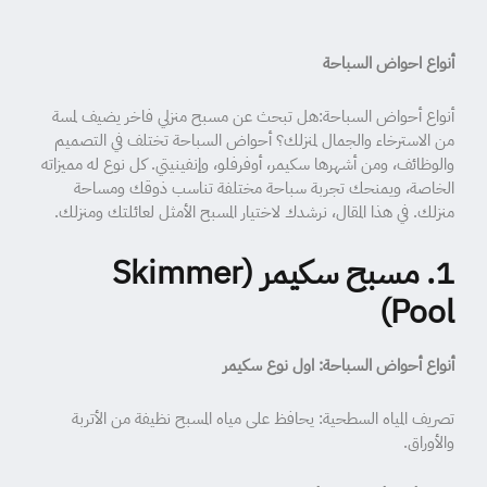
أنواع احواض السباحة
أنواع أحواض السباحة:هل تبحث عن مسبح منزلي فاخر يضيف لمسة
من الاسترخاء والجمال لمنزلك؟ أحواض السباحة تختلف في التصميم
والوظائف، ومن أشهرها سكيمر، أوفرفلو، وإنفينيتي. كل نوع له مميزاته
الخاصة، ويمنحك تجربة سباحة مختلفة تناسب ذوقك ومساحة
منزلك. في هذا المقال، نرشدك لاختيار المسبح الأمثل لعائلتك ومنزلك.
1. مسبح سكيمر (Skimmer
)
Pool
أنواع أحواض السباحة: اول نوع سكيمر
تصريف المياه السطحية: يحافظ على مياه المسبح نظيفة من الأتربة
والأوراق.