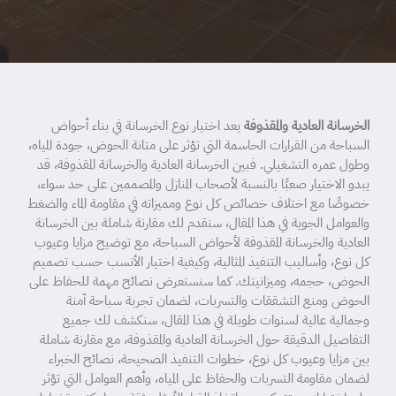
الخرسانة العادية والمقذوفة
يعد اختيار نوع الخرسانة في بناء أحواض
السباحة من القرارات الحاسمة التي تؤثر على متانة الحوض، جودة المياه،
وطول عمره التشغيلي. فبين الخرسانة العادية والخرسانة المقذوفة، قد
يبدو الاختيار صعبًا بالنسبة لأصحاب المنازل والمصممين على حد سواء،
خصوصًا مع اختلاف خصائص كل نوع ومميزاته في مقاومة الماء والضغط
والعوامل الجوية في هذا المقال، سنقدم لك مقارنة شاملة بين الخرسانة
العادية والخرسانة المقذوفة لأحواض السباحة، مع توضيح مزايا وعيوب
كل نوع، وأساليب التنفيذ المثالية، وكيفية اختيار الأنسب حسب تصميم
الحوض، حجمه، وميزانيتك. كما سنستعرض نصائح مهمة للحفاظ على
الحوض ومنع التشققات والتسربات، لضمان تجربة سباحة آمنة
وجمالية عالية لسنوات طويلة في هذا المقال، سنكشف لك جميع
التفاصيل الدقيقة حول الخرسانة العادية والمقذوفة، مع مقارنة شاملة
بين مزايا وعيوب كل نوع، خطوات التنفيذ الصحيحة، نصائح الخبراء
لضمان مقاومة التسربات والحفاظ على المياه، وأهم العوامل التي تؤثر