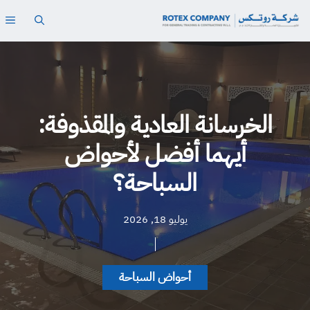
نتقل
ال
لى
لمحتوى
الخرسانة العادية والمقذوفة:
أيهما أفضل لأحواض
السباحة؟
يوليو 18, 2026
أحواض السباحة