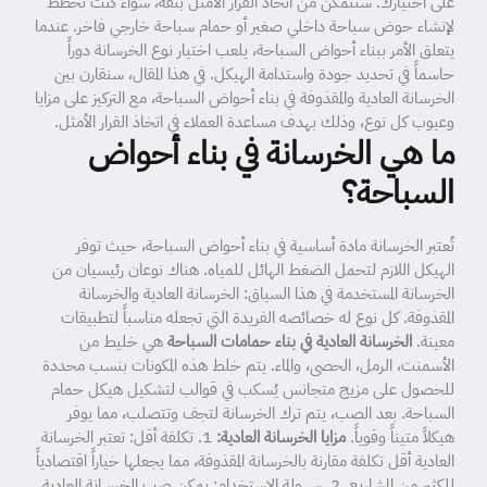
على اختيارك. ستتمكن من اتخاذ القرار الأمثل بثقة، سواء كنت تخطط
لإنشاء حوض سباحة داخلي صغير أو حمام سباحة خارجي فاخر. عندما
يتعلق الأمر ببناء أحواض السباحة، يلعب اختيار نوع الخرسانة دوراً
حاسماً في تحديد جودة واستدامة الهيكل. في هذا المقال، سنقارن بين
الخرسانة العادية والمقذوفة في بناء أحواض السباحة، مع التركيز على مزايا
وعيوب كل نوع، وذلك بهدف مساعدة العملاء في اتخاذ القرار الأمثل.
ما هي الخرسانة في بناء أحواض
السباحة؟
تُعتبر الخرسانة مادة أساسية في بناء أحواض السباحة، حيث توفر
الهيكل اللازم لتحمل الضغط الهائل للمياه. هناك نوعان رئيسيان من
الخرسانة المستخدمة في هذا السياق: الخرسانة العادية والخرسانة
المقذوفة. كل نوع له خصائصه الفريدة التي تجعله مناسباً لتطبيقات
معينة.
الخرسانة العادية في بناء حمامات السباحة
هي خليط من
الأسمنت، الرمل، الحصى، والماء. يتم خلط هذه المكونات بنسب محددة
للحصول على مزيج متجانس يُسكب في قوالب لتشكيل هيكل حمام
السباحة. بعد الصب، يتم ترك الخرسانة لتجف وتتصلب، مما يوفر
هيكلاً متيناً وقوياً.
مزايا الخرسانة العادية:
1. تكلفة أقل: تعتبر الخرسانة
العادية أقل تكلفة مقارنة بالخرسانة المقذوفة، مما يجعلها خياراً اقتصادياً
للكثير من المشاريع. 2. سهولة الاستخدام: يمكن صب الخرسانة العادية