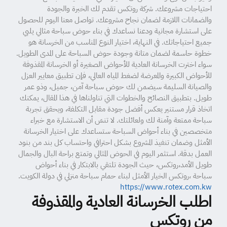
احتياجات مشروعك. شركة روتكس تقدم لك الخبرة والجودة
والضمانات اللازمة لضمان نجاح مشروعك. تواصل معنا اليوم للحصول
على استشارة مجانية ودعنا نساعدك في بناء حوض سباحة مثالي يلبي
جميع احتياجاتك. في النهاية، اختيار النوع المناسب من الخرسانة هو
خطوة حاسمة لضمان متانة وجودة حوض السباحة على المدى الطويل.
سواء اخترت الخرسانة العادية للأحواض الصغيرة أو الخرسانة المقذوفة
للأحواض الكبيرة والمعرضة لضغط المياه العالي، فإن تطبيق معايير العزل
والصيانة السليمة سيضمن لك حوض سباحة آمن، جميل، وذو عمر
طويل. بتطبيق النصائح والخطوات التي تناولناها في هذا المقال، يمكنك
اتخاذ قرار مستنير يعكس أفضل جودة مقابل التكلفة، ويحقق تجربة
سباحة ممتعة وآمنة لك ولعائلتك. لا تنسَ أن الاستشارة مع خبراء
متخصصين في بناء أحواض السباحة ستساعدك على اختيار الخرسانة
الأمثل وضمان تنفيذ المشروع بشكل احترافي واحتساب كل بند من بنود
العمل بدقة. استثمر اليوم في الحوض المثالي وتمتع براحة البال والجمال
طويل الأمد،روتكس، حيث الجودة تلتقي بالابتكار في بناء أحواض
سباحة ،روتكس الخيار الأمثل لبناء حمام سباحة منزلي في دولة الكويت.
https://www.rotex.com.kw
اطلب الخرسانة العادية والمقذوفة
من روتكس