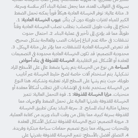
بسهولة في القوالب المعدة، مما يجعل عملية البناء أكثر سلاسة وسرعة.
3. متانة عالية: توفر الخرسانة العادية هيكلاً قوياً يمكنه تحمل الضغط
الكبير للمياه لفترات طويلة دون أن يتأثر.
عيوب الخرسانة العادية:
1.
تحتاج إلى وقت طويل للتصلب: يتطلب تصلب الخرسانة العادية وقتاً
طويلاً، مما قد يؤدي إلى تأخير في عملية البناء. 2. احتمال حدوث
تشققات: في حالة عدم اتباع إجراءات الصب والمعالجة بشكل صحيح،
قد تتعرض الخرسانة العادية للتشققات، مما يؤثر على متانة الهيكل. 3.
محدودية التصميم: قد تكون الخرسانة العادية محدودة في التصميمات
المعقدة أو الأشكال غير التقليدية.
الخرسانة المقذوفة في بناء أحواض
السباحة
هي نوع من الخرسانة يتم رشها بضغط عالي على الأسطح المراد
تشكيلها. يتم استخدام آلات خاصة لضخ خليط الخرسانة عبر أنابيب
طويلة، حيث يتم رشها على السطح المراد تغطيته وتشكيله. هذا النوع
من الخرسانة يستخدم عادة في الإنشاءات التي تتطلب أشكالاً معقدة أو
منحنيات.
مزايا الخرسانة المقذوفة:
1. قوة التحمل العالية: تتميز
الخرسانة المقذوفة بقدرتها العالية على تحمل الضغط والإجهاد، مما
يجعلها مثالية لبناء المسابح. 2. سرعة البناء: يمكن تطبيق الخرسانة
المقذوفة بسرعة كبيرة، مما يقلل من وقت البناء ويزيد من كفاءة العملية.
3. مرونة التصميم: تتيح الخرسانة المقذوفة تشكيل الأشكال المعقدة
والمنحنيات بسهولة، مما يتيح تصميم حمامات سباحة مبتكرة وفريدة.
4. التصاق أفضل بالأسطح: تتميز الخرسانة المقذوفة بقدرتها على