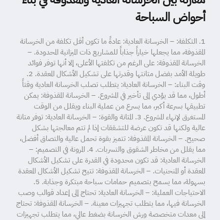
أحواض السباحة
1. التكلفة: – الخرسانة العادية: عادةً ما تكون أقل تكلفة من الخرسانة
المقذوفة، مما يجعلها خياراً جذاباً للمشاريع ذات الميزانية المحدودة. –
الخرسانة المقذوفة: على الرغم من تكلفتها الأعلى، إلا أنها توفر فوائد
طويلة الأمد بفضل متانتها وقدرتها على تشكيل الأشكال المعقدة. 2.
وقت البناء: – الخرسانة العادية: يتطلب تصلب الخرسانة العادية وقتاً
أطول، مما قد يؤدي إلى تأخير في المشروع. – الخرسانة المقذوفة: يمكن
تطبيقها بسرعة أكبر، مما يسرع من عملية البناء ويقلل من الوقت
المستغرق لإنهاء المشروع. 3. المتانة والقوة: – الخرسانة العادية: توفر متانة
عالية ولكنها قد تكون عرضة للتشققات إذا لم تتم معالجتها بشكل
صحيح. – الخرسانة المقذوفة: تتميز بقوة تحمل عالية والتصاق أفضل،
مما يقلل من مخاطر الشقوق والتسربات. 4. المرونة في التصميم: –
الخرسانة العادية: قد تكون محدودة في القدرة على تشكيل الأشكال
المعقدة أو المنحنيات. – الخرسانة المقذوفة: تتيح تشكيل الأشكال المعقدة
بسهولة، مما يسمح بتصميم حمامات سباحة مبتكرة وجذابة. 5.
الاحتياجات العملية: – الخرسانة العادية: تحتاج إلى إعداد قوالب وصب
الخرسانة فيها، مما يتطلب تجهيزات معينة. – الخرسانة المقذوفة: تحتاج
إلى معدات متخصصة ورش الخرسانة بضغط عالي، مما يتطلب تجهيزات