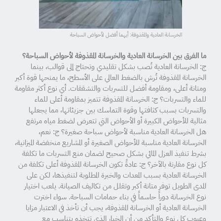
الخرسانة العادية والمقذوفة: أيهما أفضل لأحواض السباحة
ما الفرق بين الخرسانة العادية والخرسانة المقذوفة لأحواض السباحة؟
ج: الخرسانة العادية تُصب بشكل تقليدي وتحتاج إلى قوالب، بينما
الخرسانة المقذوفة تُرش بالضغط العالي على الأسطح، ما يمنحها قوة أكبر
ومتانة أعلى، ومقاومة أفضل للتسربات والتشققات. أي نوع أكثر مقاومة
للماء والتسربات؟ ج: الخرسانة المقذوفة تتميز بمقاومة أعلى للماء
والتسربات بسبب كثافتها وقوة التماسك بين جزيئاتها، مما يجعلها
مثالية للأحواض الكبيرة أو الأحواض التي تتعرض لضغط مياه مرتفع
هل الخرسانة العادية مناسبة لأحواض سباحة صغيرة؟ ج: نعم،
الخرسانة العادية مناسبة للأحواض الصغيرة أو المشاريع منخفضة الميزانية،
بشرط تنفيذ العزل المائي بشكل صحيح لضمان منع التسربات ما تكلفة
كل نوع مقارنة بالآخر؟ ج: عادةً تكون الخرسانة المقذوفة أعلى تكلفة من
الخرسانة العادية بسبب المعدات والخبرة المطلوبة لتنفيذها، لكن على
المدى الطويل توفر متانة أكبر وتقلل من تكاليف الصيانة. يلعب اختيار
نوع الخرسانة دوراً حاسماً في بناء حمامات السباحة. سواء اخترت
الخرسانة العادية أو الخرسانة المقذوفة، يجب أن تأخذ في الاعتبار مزايا
وعيوب كل نوع والتأكد من أن الخيار الذي تتخذه يتناسب مع