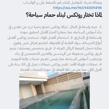
وعمالة مدربة. للتواصل المباشر قم بالضغط على زر الواتساب
https://wa.me/96594009498
لماذا تختار روتكس لبناء حمام سباحة؟
1. خبرة واسعة في المجال: شركة روتكس تتمتع بخبرة تزيد عن عقدين في
بناء أحواض السباحة، مما يجعلها الخيار الأمثل لتحقيق جودة
واستدامة في المشاريع. 2. استخدام أفضل المواد: تستخدم روتكس أفضل
أنواع الخرسانة، سواء العادية أو المقذوفة، لتقديم هيكل متين وقوي
يمكنه تحمل الضغط الهائل للمياه 3. فريق متخصص ومحترف: يضم
فريق روتكس مجموعة من المهندسين والفنيين المتخصصين في بناء
وتشطيب أحواض السباحة، مما يضمن تقديم خدمات عالية الجودة.
4. ضمانات طويلة الأمد: تقدم روتكس ضمانات تصل إلى 20 سنة على
العزل المائي، مما يعزز من ثقة العملاء في جودة الخدمات المقدمة.