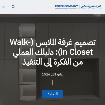
نتقل
ال
لى
لمحتوى
تصميم غرفة الملابس (Walk-
in Closet): دليلك العملي
من الفكرة إلى التنفيذ
يوليو 18, 2026
النجارة