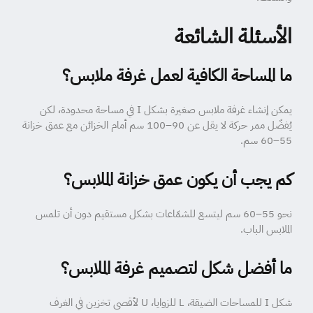
الأسئلة الشائعة
ما المساحة الكافية لعمل غرفة ملابس؟
يمكن إنشاء غرفة ملابس صغيرة بشكل I في مساحة محدودة، لكن
يُفضّل ممر حركة لا يقل عن 90–100 سم أمام الخزائن مع عمق خزانة
55–60 سم.
كم يجب أن يكون عمق خزانة الملابس؟
نحو 55–60 سم ليتسع للشمّاعات بشكل مستقيم دون أن تلمس
الملابس الباب.
ما أفضل شكل لتصميم غرفة الملابس؟
شكل I للمساحات الضيقة، L للزوايا، U لأقصى تخزين في الغرف