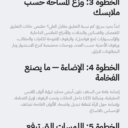
الخطوة 3: وزّع المساحة حسب
ملابسك
ابدأ بجرد سريع: كم نسبة التعليق مقابل الطي؟ خصّص خانات التعليق
للقمصان والفساتين والبدلات، والأدراج للملابس الداخلية
والإكسسوارات (مع فواصل)، والرفوف المفتوحة للكنزات والحقائب،
ورفوف الأحذية حسب العدد، ووحدات مخصصة كدرج الاستشوار وبار
البنطلونات المنزلق.
الخطوة 4: الإضاءة — ما يصنع
الفخامة
إضاءة عامة من السقف بلون أبيض محايد لرؤية ألوان الملابس
الحقيقية، وشرائط LED داخل الخانات وتحت الرفوف لإبراز الفخامة،
وإضاءة حول المرآة لمنطقة تبديل واضحة. الألوان الفاتحة تضاعف
الإحساس بالاتساع.
الخطوة 5: اللمسات التي ترفع