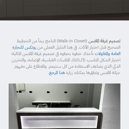
تصميم غرفة الملابس
(Walk-in Closet) الناجح يبدأ من التخطيط
الصحيح قبل اختيار الأثاث. في هذا الدليل العملي من
روتكس للتجارة
العامة والمقاولات
نأخذك خطوة بخطوة في تصميم غرفة الملابس المثالية:
اختيار الشكل المناسب (U/L/I)، المقاسات القياسية، الإضاءة، والتخزين
الذكي الذي يضاعف الاستفادة من كل سنتيمتر. وللاطلاع على مفهوم
خزانة الملابس وتطوّرها يمكنك زيارة
هذا المرجع
.