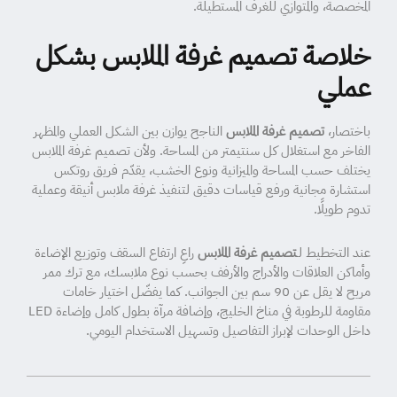
المخصصة، والمتوازي للغرف المستطيلة.
خلاصة تصميم غرفة الملابس بشكل
عملي
باختصار،
تصميم غرفة الملابس
الناجح يوازن بين الشكل العملي والمظهر
الفاخر مع استغلال كل سنتيمتر من المساحة. ولأن تصميم غرفة الملابس
يختلف حسب المساحة والميزانية ونوع الخشب، يقدّم فريق روتكس
استشارة مجانية ورفع قياسات دقيق لتنفيذ غرفة ملابس أنيقة وعملية
تدوم طويلًا.
عند التخطيط لـ
تصميم غرفة الملابس
راعِ ارتفاع السقف وتوزيع الإضاءة
وأماكن العلاقات والأدراج والأرفف بحسب نوع ملابسك، مع ترك ممر
مريح لا يقل عن 90 سم بين الجوانب. كما يفضّل اختيار خامات
مقاومة للرطوبة في مناخ الخليج، وإضافة مرآة بطول كامل وإضاءة LED
داخل الوحدات لإبراز التفاصيل وتسهيل الاستخدام اليومي.