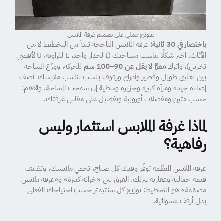
نموذج عملي على تصميم غرفة الملابس
باختصار في 30 ثانية:
غرفة الملابس الناجحة تبدأ من التخطيط لا من
الأثاث. اختر شكلًا يناسب مساحتك (I لجدار واحد، L للزاوية، U لأقصى
تخزين)، واترك
ممرًا لا يقل عن 90–100 سم
للحركة، ووزّع المساحة
بين تعليق طويل وقصير وأدراج ورفوف بنسب تناسب ملابسك. أضف
إضاءة جيدة ومرآة كبيرة وجزيرة وسطية إن سمحت المساحة. والأهم:
خشب متين ومفصلات أوروبية وتفصيل على مقاس غرفتك.
لماذا غرفة الملابس استثمار وليس
رفاهية؟
غرفة الملابس المنظّمة توفّر وقتك كل صباح، تحمي ملابسك، وتضيف
قيمة جمالية وعقارية لمنزلك. الفرق بين «خزانة كبيرة» و«غرفة ملابس
مصمّمة» هو التخطيط: توزيع كل سنتيمتر حسب احتياجك الفعلي
بدل أرفف عشوائية.