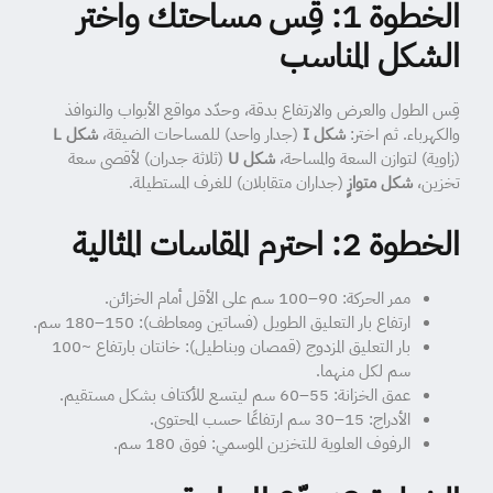
الخطوة 1: قِس مساحتك واختر
الشكل المناسب
قِس الطول والعرض والارتفاع بدقة، وحدّد مواقع الأبواب والنوافذ
والكهرباء. ثم اختر:
شكل I
(جدار واحد) للمساحات الضيقة،
شكل L
(زاوية) لتوازن السعة والمساحة،
شكل U
(ثلاثة جدران) لأقصى سعة
تخزين،
شكل متوازٍ
(جداران متقابلان) للغرف المستطيلة.
الخطوة 2: احترم المقاسات المثالية
ممر الحركة: 90–100 سم على الأقل أمام الخزائن.
ارتفاع بار التعليق الطويل (فساتين ومعاطف): 150–180 سم.
بار التعليق المزدوج (قمصان وبناطيل): خانتان بارتفاع ~100
سم لكل منهما.
عمق الخزانة: 55–60 سم ليتسع للأكتاف بشكل مستقيم.
الأدراج: 15–30 سم ارتفاعًا حسب المحتوى.
الرفوف العلوية للتخزين الموسمي: فوق 180 سم.