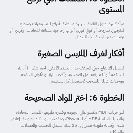
المستوى
مرآة كبيرة بطول القامة، جزيرة وسطية بأدراج للمجوهرات وسطح
للتجهيز، تسريحة أو كوفي كورنر، أبواب زجاجية شفافة للخانات، وكرسي أو
بوف صغير للراحة أثناء التبديل.
أفكار لغرف الملابس الصغيرة
استغل الارتفاع حتى السقف بدل التمدد الأفقي، اختر شكل I أو L،
استخدم أبوابًا منزلقة بدل المفصلية، وأضف المرايا والألوان الفاتحة
ووحدات قابلة للسحب لاستغلال كل سنتيمتر.
الخطوة 6: اختر المواد الصحيحة
للواجهات MDF مكسو عالي الجودة وقشرة طبيعية للمسة الفخامة،
وللأجزاء الحاملة HDF أو Plywood، ومفصلات وسكك أوروبية بإغلاق
ناعم، وكفالة طويلة تصل إلى 25 سنة تشمل الخشب والمفصلات
والسكك.