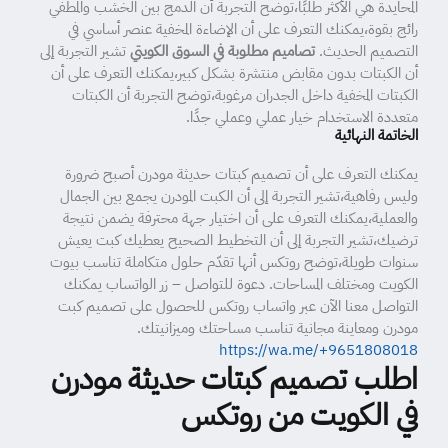
المحايدة هي الأكثر طلبًا،توضح التجربة أن الدمج بين الخشب والمطفي
رائج بقوة،يمكنك التعرف على أن الإضاءة المخفية عنصر أساسي في
التصميم الحديث.
تصاميم مطلوبة في السوق الكويتي
تشير التجربة إلى
أن الكبتات بدون مقابض منتشرة بشكل كبير،يمكنك التعرف على أن
الكبتات المخفية داخل الجدران مرغوبة،توضح التجربة أن الكبتات
متعددة الاستخدام خيار عملي وعملي جدًا.
الخاتمة النهائية
يمكنك التعرف على أن تصميم كبتات حديثة مودرن أصبح ضرورة
وليس رفاهية،تشير التجربة إلى أن الكبت المودرن يجمع بين الجمال
والعملية،يمكنك التعرف على أن اختيار جهة محترفة يضمن نتيجة
ترضيك،تشير التجربة إلى أن التخطيط الصحيح يعطيك كبت يعيش
سنوات طويلة،توضح روتكس أنها تقدّم حلول متكاملة تناسب بيوت
الكويت ومختلف المساحات. دعوة للتواصل – زر الواتساب يمكنك
التواصل معنا الآن عبر واتساب روتكس للحصول على تصميم كبت
مودرن ومعاينة مجانية تناسب مساحتك وميزانيتك.
https://wa.me/+9651808018
اطلب تصميم كبتات حديثة مودرن
في الكويت من روتكس