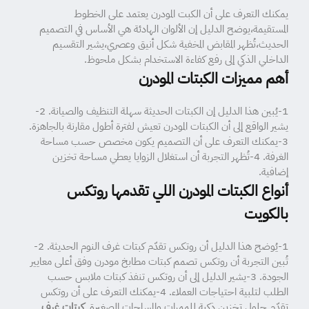
يمكنك التعرف على أن الكبت المودرن يعتمد على الخطوط
المستقيمة،يوضح الدليل إن الألوان الهادئة هي الأساس في التصميم
الحديث،تُظهر المقابض المخفية شكل أنيق وعصري،يشير التقسيم
الداخلي الذكي إلى رفع كفاءة الاستخدام بشكل ملحوظ.
أهم مميزات الكبتات المودرن
1-يُبين هذا الدليل إن الكبتات الحديثة سهلة التنظيف والصيانة. 2-
يشير الواقع إلى أن الكبتات المودرن تعيش لفترة أطول مقارنة بالجاهزة.
3-يمكنك التعرف على أن التصميم يكون مخصص حسب مساحة
الغرفة. 4-تُظهر التجربة أن استغلال الزوايا يعطي مساحة تخزين
إضافية.
أنواع الكبتات المودرن اللي تقدمها روتكس
بالكويت
1-يُوضح هذا الدليل أن روتكس تقدّم كبتات غرف النوم الحديثة. 2-
تُبين التجربة أن روتكس تصمم كبتات مطابخ مودرن وفق أعلى معايير
الجودة. 3-يشير الدليل إلى أن روتكس تنفذ كبتات ملابس حسب
الطلب لتلبية احتياجات العملاء. 4-يمكنك التعرف على أن روتكس
تقدّم حلول تخزين ذكية للممرات والمساحات الصغيرة.
كبتات غرف