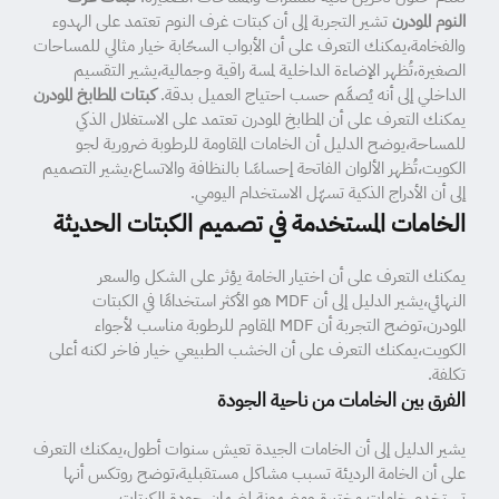
النوم المودرن
تشير التجربة إلى أن كبتات غرف النوم تعتمد على الهدوء
والفخامة،يمكنك التعرف على أن الأبواب السحّابة خيار مثالي للمساحات
الصغيرة،تُظهر الإضاءة الداخلية لمسة راقية وجمالية،يشير التقسيم
الداخلي إلى أنه يُصمَّم حسب احتياج العميل بدقة.
كبتات المطابخ المودرن
يمكنك التعرف على أن المطابخ المودرن تعتمد على الاستغلال الذكي
للمساحة،يوضح الدليل أن الخامات المقاومة للرطوبة ضرورية لجو
الكويت،تُظهر الألوان الفاتحة إحساسًا بالنظافة والاتساع،يشير التصميم
إلى أن الأدراج الذكية تسهّل الاستخدام اليومي.
الخامات المستخدمة في تصميم الكبتات الحديثة
يمكنك التعرف على أن اختيار الخامة يؤثر على الشكل والسعر
النهائي،يشير الدليل إلى أن MDF هو الأكثر استخدامًا في الكبتات
المودرن،توضح التجربة أن MDF المقاوم للرطوبة مناسب لأجواء
الكويت،يمكنك التعرف على أن الخشب الطبيعي خيار فاخر لكنه أعلى
تكلفة.
الفرق بين الخامات من ناحية الجودة
يشير الدليل إلى أن الخامات الجيدة تعيش سنوات أطول،يمكنك التعرف
على أن الخامة الرديئة تسبب مشاكل مستقبلية،توضح روتكس أنها
تستخدم خامات مختبرة ومضمونة لضمان جودة الكبتات.