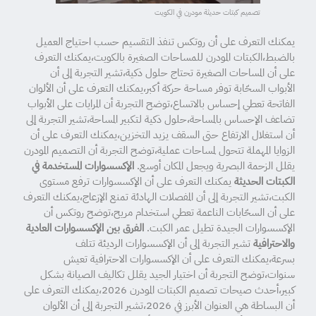
تصميم كبتات حديثة مودرن في الكويت
يمكنك التعرف على أن روتكس تنفذ التقسيم حسب احتياج العميل
بالضبط،الكبتات المودرن للمساحات الصغيرة بالكويت،يمكنك التعرف
على أن المساحات الصغيرة تحتاج حلول ذكية،تشير التجربة إلى أن
الأبواب السحّابة توفر مساحة حركة أكبر،يمكنك التعرف على أن الألوان
الفاتحة تعطي إحساس بالاتساع،توضح التجربة أن المرايات على الأبواب
تضاعف الإحساس بالمساحة،حلول ذكية لتكبير المساحة،تشير التجربة إلى
أن استغلال الارتفاع حتى السقف يزيد التخزين،يمكنك التعرف على أن
الزوايا المهملة تتحول لمساحات عملية،توضح التجربة أن التصميم المودرن
يقلل الزحمة البصرية ويجعل المكان أوسع.
الإكسسوارات المستخدمة في
الكبتات الحديثة
يمكنك التعرف على أن الإكسسوارات ترفع مستوى
الكبت،تشير التجربة إلى أن المفصلات الهادئة تمنع الإزعاج،يمكنك التعرف
على أن السحّابات الناعمة تعطي استخدام مريح،توضح روتكس أن
الإكسسوارات الجيدة تطيل عمر الكبت.
الفرق بين الإكسسوارات العادية
والاحترافية
تشير التجربة إلى أن الإكسسوارات الرديئة تتلف
بسرعة،يمكنك التعرف على أن الإكسسوارات الاحترافية تعيش
سنوات،توضح التجربة أن اختيار الجيد يقلل تكاليف الصيانة بشكل
كبير،أحدث صيحات تصميم الكبتات المودرن 2026،يمكنك التعرف على
أن البساطة هي العنوان الأبرز في 2026،تشير التجربة إلى أن الألوان