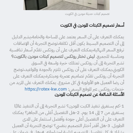
تصميم كبتات حديثة مودرن في الكويت
أسعار تصميم الكبتات المودرن في الكويت
يمكنك التعرف على أن السعر يعتمد على المساحة والخامة،يشير الدليل
إلى أن التصميم البسيط يكون أقل تكلفة،توضح التجربة أن الإضافات
ترفع السعر النهائية،يمكنك التعرف على أن روتكس تقدّم أسعار تنافسية
ومناسبة للجميع.
ليش تختار روتكس لتصميم كبتات مودرن بالكويت؟
تشير التجربة إلى أن روتكس تمتلك خبرة واسعة في السوق
الكويتي،يمكنك التعرف على أن روتكس تلتزم بالجودة والمواعيد،توضح
التجربة أن روتكس تقدّم تصاميم عصرية ومبتكرة،يمكنك التعرف على
أن رضا العميل هو الأولوية في كل مشروع. يمكنك التعرف على المزيد من
خدمات روتكس عبر الموقع الرسمي:
https://rotex-kw.com
الأسئلة الشائعة عن تصميم الكبتات المودرن
1-كم يستغرق تنفيذ الكبت المودرن؟ تشير التجربة إلى أن التنفيذ غالبًا
يستغرق من 7 إلى 14 يوم. 2-هل التفصيل أغلى من الجاهز؟ يمكنك
التعرف على أن التفصيل أعلى جودة وأفضل استثمار على المدى
الطويل. 3-هل أقدر أختار التصميم بنفسي؟ توضح التجربة أن العميل
يشارك في كل تفاصيل التصميم لتلبية احتياجاته. 4-هل في ضمان على