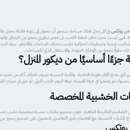
ب من روتكس
في كل منزل هناك مساحة تستحق أن تتحول إلى زاوية هادئة تحمل طا
المنزلية. فهي ليست مجرد مكان لحفظ الكتب، بل عنصر ديكوري يجمع بين الجمال والو
اليب عصرية وتشطيبات احترافية تناسب مختلف المساحات والأذواق. سواء كنت من
ك حلولًا تجمع بين الإبداع، الجودة، والاستغلال الذكي للمساحات.
جزءًا أساسيًا من ديكور المنزل؟
التي تمنح المكان هويته الخاصة. والمكتبة الخشبية تضيف للمكان أكثر من مجرد
ء،سواء تم وضعها في غرفة المعيشة، غرفة النوم، المكتب المنزلي، أو حتى في ممرات ا
بات الخشبية المخصصة
 التصاميم التقليدية الجاهزة. نقوم بتصميم مكتبات خشبية مخصصة تناسب مساحة ا
اع المكتبات الخشبية، مع الاهتمام بأدق التفاصيل للحصول على تصميم يجمع بين ال
ا روتكس