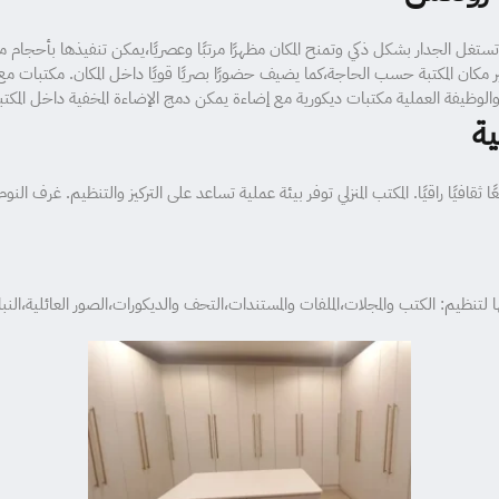
ا تستغل الجدار بشكل ذكي وتمنح المكان مظهرًا مرتبًا وعصريًا،يمكن تنفيذها بأحجام م
ير مكان المكتبة حسب الحاجة،كما يضيف حضورًا بصريًا قويًا داخل المكان. مكتب
الوظيفة العملية مكتبات ديكورية مع إضاءة يمكن دمج الإضاءة المخفية داخل المكتبة 
ية
ا ثقافيًا راقيًا. المكتب المنزلي توفر بيئة عملية تساعد على التركيز والتنظيم. غرف
يم: الكتب والمجلات،الملفات والمستندات،التحف والديكورات،الصور العائلية،النبات