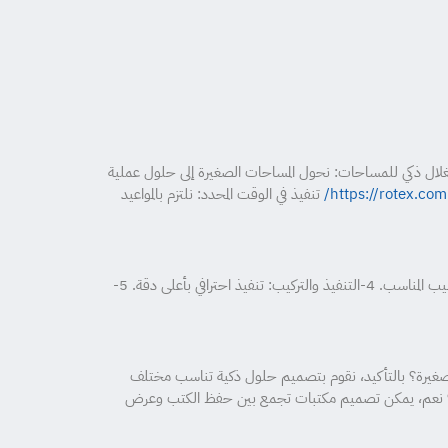
غلال ذكي للمساحات: نحول المساحات الصغيرة إلى حلول عملية
https://rotex.co
تنفيذ في الوقت المحدد: نلتزم بالمواعيد
1-دراسة المساحة: قياس المكان وفهم احتياجات العميل. 2-اقتراح التصميم: تقديم أفكار تناسب طبيعة المنزل. 3-اختيار الخامات: اختيار اللون والتشطيب المناسب. 4-التنفيذ والتركيب: تنفيذ احترافي بأعلى دقة. 5-
تكس يتم تنفيذها حسب الطلب. 2-هل تناسب المكتبات المساحات الصغيرة؟ بالتأكيد، نقوم بتصميم حلول ذكية تناسب مختلف
 حسب رغبة العميل. 4-هل يمكن استخدام المكتبة للديكور فقط؟ نعم، يمكن تصميم مكتبات تجمع بين حفظ الكتب وعرض