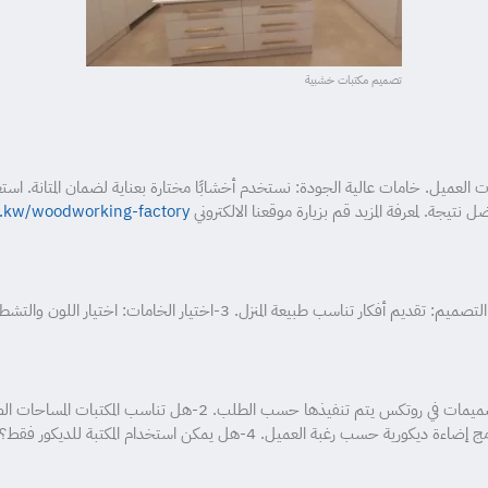
تصميم مكتبات خشبية
عميل. خامات عالية الجودة: نستخدم أخشابًا مختارة بعناية لضمان المتانة. است
تيجة. لمعرفة المزيد قم بزيارة موقعنا الالكتروني
m.kw/woodworking-factory/
1-هل يمكن تنفيذ مكتبة حسب تصميم خاص؟ نعم، جميع التصميمات في رو
المساحات. 3-هل يمكن إضافة إضاءة داخل المكتبة؟ نعم، يمكن دمج إضاءة ديكورية