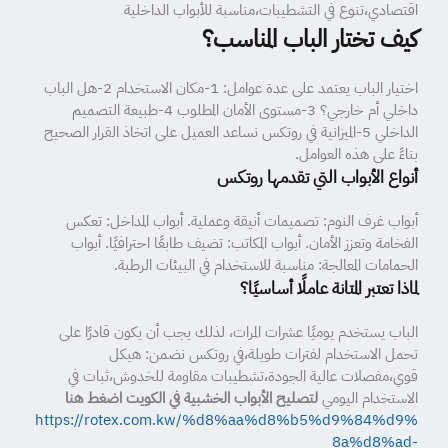
اقتصادي،تنوع في التشطيبات،مناسبة للأبواب الداخلية
كيف تختار الباب المناسب؟
اختيار الباب يعتمد على عدة عوامل: 1-مكان الاستخدام 2-هل الباب
داخلي أم خارجي؟ 3-مستوى الأمان المطلوب 4-طبيعة التصميم
الداخلي 5-الميزانية في روتكس نساعد العميل على اتخاذ القرار الصحيح
بناءً على هذه العوامل.
أنواع الأبواب التي تقدمها روتكس
أبواب غرف النوم: تصميمات أنيقة وعملية. أبواب المداخل: تعكس
الفخامة وتعزز الأمان. أبواب المكاتب: تضيف طابعًا احترافيًا. أبواب
الحمامات المعالجة: مناسبة للاستخدام في البيئات الرطبة.
لماذا تعتبر المتانة عاملًا أساسيًا؟
الباب يستخدم يوميًا عشرات المرات، لذلك يجب أن يكون قادرًا على
تحمل الاستخدام لفترات طويلة،في روتكس نضمن: هيكل
قوي،مفصلات عالية الجودة،تشطيبات مقاومة للخدوش،ثبات في
الاستخدام اليومي
لتصليح الأبواب الخشبية في الكويت اضغط هنا
https://rotex.com.kw/%d8%aa%d8%b5%d9%84%d9%
8a%d8%ad-