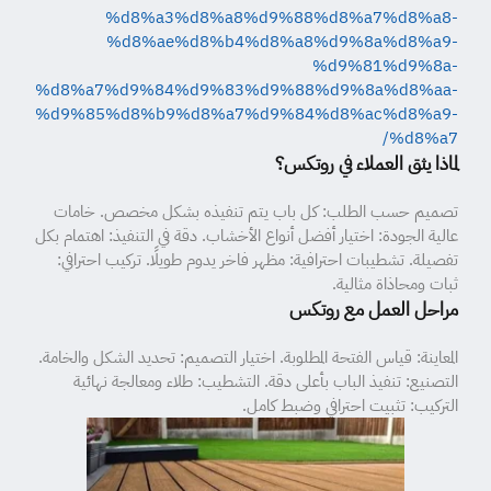
%d8%a3%d8%a8%d9%88%d8%a7%d8%a8-
%d8%ae%d8%b4%d8%a8%d9%8a%d8%a9-
%d9%81%d9%8a-
%d8%a7%d9%84%d9%83%d9%88%d9%8a%d8%aa-
%d9%85%d8%b9%d8%a7%d9%84%d8%ac%d8%a9-
%d8%a7/
لماذا يثق العملاء في روتكس؟
تصميم حسب الطلب: كل باب يتم تنفيذه بشكل مخصص. خامات
عالية الجودة: اختيار أفضل أنواع الأخشاب. دقة في التنفيذ: اهتمام بكل
تفصيلة. تشطيبات احترافية: مظهر فاخر يدوم طويلًا. تركيب احترافي:
ثبات ومحاذاة مثالية.
مراحل العمل مع روتكس
المعاينة: قياس الفتحة المطلوبة. اختيار التصميم: تحديد الشكل والخامة.
التصنيع: تنفيذ الباب بأعلى دقة. التشطيب: طلاء ومعالجة نهائية
التركيب: تثبيت احترافي وضبط كامل.