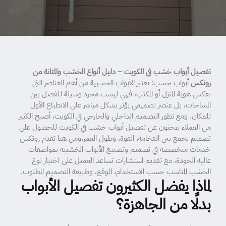
تفصيل أبواب خشب في الكويت – دليل أنواع الخشب والمتانة من
روتكس
أبواب خشب: تعتبر الأبواب الخشبية من أهم العناصر التي
تعكس هوية المنزل أو المكتب، فهي ليست مجرد وسيلة للفصل بين
المساحات، بل عنصر تصميمي يؤثر بشكل مباشر على الانطباع الأول
للمكان. ومع تطور التصميم الداخلي والخارجي في الكويت، أصبح الكثير
من العملاء يبحثون عن تفصيل أبواب خشب في الكويت للحصول على
تصميم يجمع بين الفخامة، القوة، وطول العمر،ومن هنا تقدم روتكس
خدمات متخصصة في تصميم وتصنيع الأبواب الخشبية بمواصفات
عالية الجودة، مع تقديم استشارات تساعد العميل على اختيار نوع
الخشب المناسب حسب الاستخدام، الموقع، وطبيعة التصميم المطلوب.
لماذا يفضل الكثيرون تفصيل الأبواب
بدلًا من الجاهزة؟