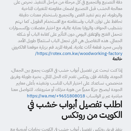
دقة التصنيع والتجميع في كل مرحلة من مراحل التنفيذ. نحرص على
معالجة الخشب قبل التصنيع لضمان مقاومته للتغيرات المناخية
والرطوبة، ثم يتم تنفيذ القص والتجميع باستخدام معدات دقيقة
تحافظ على توازن الباب واستقامته مع الاستخدام الطويل. كما نهتم
بتشطيب الحواف والزوايا بعناية عالية، مع اختيار مفصلات وإكسسوارات
تتحمل الفتح والإغلاق اليومي دون التأثير على كفاءة الباب أو شكله
الجمالي. هذه التفاصيل هي التي تجعل الباب استثمارًا طويل الأمد
وليس مجرد قطعة أثاث عادية. لمعرفة المزيد قم بزيارة موقعنا الالكتروني
https://rotex.com.kw/woodworking-factory/
خاتمة
إذا كنت تبحث عن تفصيل أبواب خشب في الكويت يجمع بين الجمال،
الجودة، والمتانة، فإن روتكس تقدم لك الحل المثالي. بخبرة طويلة وفريق
متخصص، نساعدك على اختيار الباب المناسب وتنفيذه بأعلى معايير
الجودة ليصبح جزءًا مميزًا من هوية منزلك أو مشروعك. للتواصل معنا
مباشرة عبر زر الواتساب
https://wa.me/+9651808018
اطلب تفصيل أبواب خشب في
الكويت من روتكس
ينفذ فريق روتكس تفصيل أبواب خشب في الكويت بخامات أوروبية مع