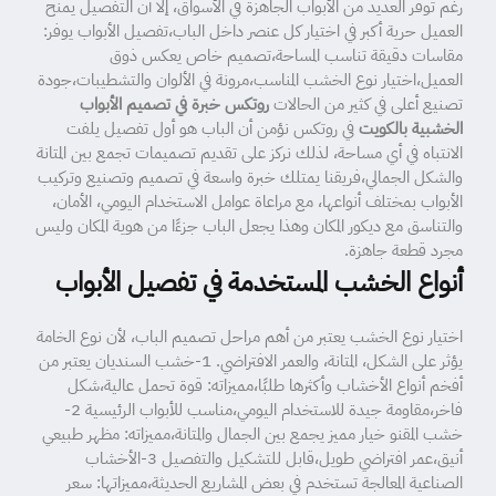
رغم توفر العديد من الأبواب الجاهزة في الأسواق، إلا أن التفصيل يمنح
العميل حرية أكبر في اختيار كل عنصر داخل الباب،تفصيل الأبواب يوفر:
مقاسات دقيقة تناسب المساحة،تصميم خاص يعكس ذوق
العميل،اختيار نوع الخشب المناسب،مرونة في الألوان والتشطيبات،جودة
تصنيع أعلى في كثير من الحالات
روتكس خبرة في تصميم الأبواب
الخشبية بالكويت
في روتكس نؤمن أن الباب هو أول تفصيل يلفت
الانتباه في أي مساحة، لذلك نركز على تقديم تصميمات تجمع بين المتانة
والشكل الجمالي،فريقنا يمتلك خبرة واسعة في تصميم وتصنيع وتركيب
الأبواب بمختلف أنواعها، مع مراعاة عوامل الاستخدام اليومي، الأمان،
والتناسق مع ديكور المكان وهذا يجعل الباب جزءًا من هوية المكان وليس
مجرد قطعة جاهزة.
أنواع الخشب المستخدمة في تفصيل الأبواب
اختيار نوع الخشب يعتبر من أهم مراحل تصميم الباب، لأن نوع الخامة
يؤثر على الشكل، المتانة، والعمر الافتراضي. 1-خشب السنديان يعتبر من
أفخم أنواع الأخشاب وأكثرها طلبًا،مميزاته: قوة تحمل عالية،شكل
فاخر،مقاومة جيدة للاستخدام اليومي،مناسب للأبواب الرئيسية 2-
خشب المقنو خيار مميز يجمع بين الجمال والمتانة،مميزاته: مظهر طبيعي
أنيق،عمر افتراضي طويل،قابل للتشكيل والتفصيل 3-الأخشاب
الصناعية المعالجة تستخدم في بعض المشاريع الحديثة،مميزاتها: سعر