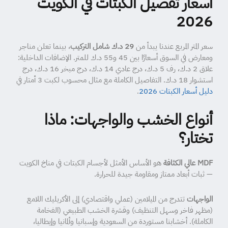
أسعار تفصيل الكبتات في الكويت
2026
سعر المتر المربع عندنا يبدأ من
29 د.ك شامل التركيب
، بينما تعلن مناجر
ومعارض في السوق أسعارًا بين 45 و55 د.ك للمتر. الإضافات الداخلية:
علاق 2 د.ك، رف 5 د.ك، درج عادي 14 د.ك، درج مبخر 16 د.ك، درج
استشوار 18 د.ك. التفاصيل الكاملة مع مثال محسوب لكبت 3 أمتار في
دليل أسعار الكبتات 2026
.
أنواع الخشب والواجهات: ماذا
تختار؟
MDF عالي الكثافة
هو الأساس الأمثل لأجسام الكبتات في مناخ الكويت
— ثبات أبعاد ممتاز ومقاومة جيدة للحرارة.
الواجهات
تتدرج من الميلامين (عملي واقتصادي) إلى الأكريليك اللامع
(مظهر فاخر وسهل التنظيف) وقشرة الخشب الطبيعي (الفخامة
الكاملة). أخشابنا مستوردة من السعودية وإسبانيا وألمانيا وإيطاليا،