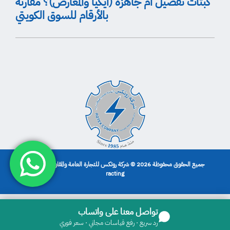
كبتات تفصيل أم جاهزة (ايكيا والمعارض)؟ مقارنة
بالأرقام للسوق الكويتي
جميع الحقوق محفوظة 2026 © شركة روتكس للتجارة العامة والمقاولات | تصميم
racting
تواصل معنا على واتساب
رد سريع · رفع قياسات مجاني · سعر فوري