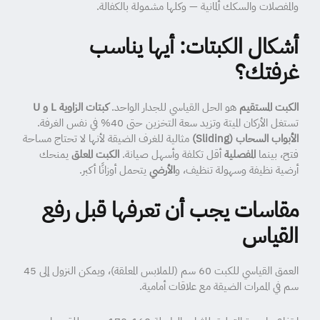
والمفصلات والسكك ألمانية — وكلها مشمولة بالكفالة.
أشكال الكبتات: أيها يناسب
غرفتك؟
الكبت المستقيم
هو الحل القياسي للجدار الواحد.
كبتات الزاوية L و U
تستغل الأركان الميتة وتزيد سعة التخزين حتى 40% في نفس الغرفة.
الأبواب السحاب (Sliding)
مثالية للغرف الضيقة لأنها لا تحتاج مساحة
فتح، بينما
المفصلية
أقل تكلفة وأسهل صيانة.
الكبت المعلق
يمنحك
أرضية نظيفة وسهولة تنظيف، و
الأرضي
يتحمل أوزانًا أكبر.
مقاسات يجب أن تعرفها قبل رفع
القياس
العمق القياسي للكبت 60 سم (للملابس المعلقة)، ويمكن النزول إلى 45
سم في الممرات الضيقة مع علاقات أمامية.