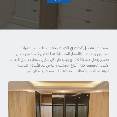
تبحث عن
تفصيل كبتات في الكويت
وتاهت بينك وبين عشرات
النجارين والمعارض والأسعار المتضاربة؟ هذا الدليل كتبناه من داخل
مصنع يعمل منذ 1983، ويجيب على كل سؤال ستطرحه قبل التعاقد:
الأسعار الحقيقية بالمتر، أنواع الخشب والواجهات، الأشكال المناسبة
لغرفتك، المدة، والكفالة — بشفافية لن تجدها في مكان آخر.