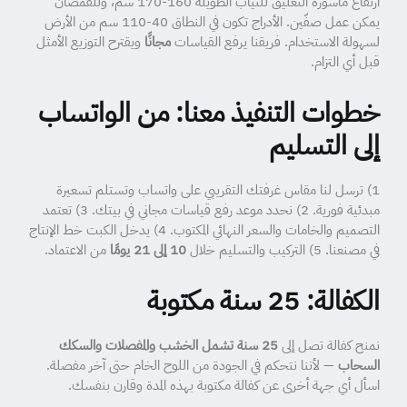
ارتفاع ماسورة التعليق للثياب الطويلة 160-170 سم، وللقمصان
يمكن عمل صفّين. الأدراج تكون في النطاق 40-110 سم من الأرض
لسهولة الاستخدام. فريقنا يرفع القياسات
مجانًا
ويقترح التوزيع الأمثل
قبل أي التزام.
خطوات التنفيذ معنا: من الواتساب
إلى التسليم
1) ترسل لنا مقاس غرفتك التقريبي على واتساب وتستلم تسعيرة
مبدئية فورية. 2) نحدد موعد رفع قياسات مجاني في بيتك. 3) تعتمد
التصميم والخامات والسعر النهائي المكتوب. 4) يدخل الكبت خط الإنتاج
في مصنعنا. 5) التركيب والتسليم خلال
10 إلى 21 يومًا
من الاعتماد.
الكفالة: 25 سنة مكتوبة
نمنح كفالة تصل إلى
25 سنة تشمل الخشب والمفصلات والسكك
السحاب
— لأننا نتحكم في الجودة من اللوح الخام حتى آخر مفصلة.
اسأل أي جهة أخرى عن كفالة مكتوبة بهذه المدة وقارن بنفسك.