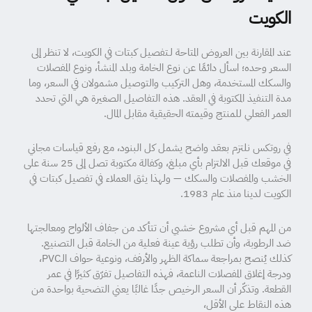
الكويت
عند المقارنة بين العروض المتاحة لـتفصيل كبتات في الكويت، لا تنظر إلى
السعر وحده؛ اسأل دائمًا عن نوع الخامة وبلد المنشأ، ونوع المفصلات
والسكك المستخدمة، وهل التركيب والتوصيل مشمولان في السعر، وما
مدة التنفيذ المكتوبة في العقد. هذه التفاصيل الصغيرة هي التي تحدد
العمر الفعلي للمنتج وقيمته الحقيقية مقابل المال.
في روتكس نلتزم بعقد واضح يشمل كل البنود، مع رفع قياسات مجاني
في موقعك قبل الالتزام بأي مبلغ، وكفالة مكتوبة تصل إلى 25 سنة على
الخشب والمفصلات والسكك — ولهذا يثق العملاء في تفصيل كبتات في
الكويت لدينا منذ عام 1983.
من المهم قبل أي مشروع خشبي أن تتأكد من جفاف الألواح ومعالجتها
ضد الرطوبة، وأن تطلب رؤية عينة فعلية من الخامة قبل التصنيع.
كذلك يُنصح بمراجعة سماكة الظهر والأرفف، ونوعية حواف الـPVC،
ودرجة إغلاق المفصلات الناعمة، فهذه التفاصيل تفرّق كثيرًا في عمر
القطعة. وتذكّر أن السعر الرخيص جدًا غالبًا يعني التضحية بواحدة من
هذه النقاط على الأقل،