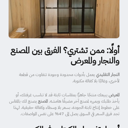
أولًا: ممن تشتري؟ الفرق بين المصنع
والنجار والمعرض
النجار التقليدي
يعمل بأدوات محدودة وجودة تتفاوت من قطعة
لأخرى، وغالبًا بلا كفالة مكتوبة.
المعرض
يبيعك منتجًا جاهزًا بمقاسات ثابتة قد لا تناسب غرفتك، أو
يأخذ طلبك ويمرره لمصنع آخر مضيفًا هامشه.
المصنع
يصنع لك بالمقاس
على خطوط إنتاج ثابتة الجودة، بسعر بلا وسطاء وكفالة حقيقية. لهذا
تجد فرق السعر في السوق يصل إلى 47% على نفس المواصفات.