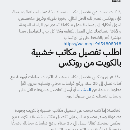
خاتمة
إذا كنت تبحث عن تفصيل مكتب يمنحك بيئة عمل احترافية ومريحة،
فإن روتكس تقدم لك الحل المثالي. بخبرة طويلة وفريق متخصص،
نحول أفكارك إلى مساحة عمل متكاملة تجمع بين الراحة، الجودة،
والأناقة لتساعدك على العمل بكفاءة وثقة كل يوم. للتواصل معنا
مباشرة قم بالضغط على زر الواتساب
https://wa.me/+9651808018
اطلب تفصيل مكاتب خشبية
بالكويت من روتكس
ينفذ فريق روتكس تفصيل مكاتب خشبية بالكويت بخامات أوروبية مع
كفالة تصل إلى 25 سنة ورفع قياسات مجاني وتسليم سريع. اقرأ
معلومات عامة عن
الخشب
، أو أرسل تفاصيل مشروعك الآن على
واتساب لتستلم عرض سعرك اليوم.
الخلاصة: إذا كنت تبحث عن تفصيل مكاتب خشبية بالكويت بجودة
مضمونة وسعر مصنع مباشر، فإن تفصيل مكاتب خشبية بالكويت مع
روتكس يمنحك كفالة تصل إلى 25 سنة، ورفع قياسات مجانيًا، وفريقًا
متخصصًا يرافقك من التصميم حتى التسليم.