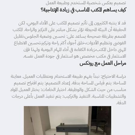
تصميم يعكس شخصية المستخدم وطبيعة العمل
كيف يساهم المكتب المناسب في زيادة الإنتاجية؟
قد لا ينتبه الكثيرون إلى تأثير تصميم المكتب على الأداء اليومي، لكن
الحقيقة أن البيئة المحيطة تؤثر بشكل مباشر على التركيز والراحة. المكتب
المصمم بطريقة صحيحة يساعد على: تحسين وضعية الجلوس،تقليل
الفوضى وتنظيم الأدوات،خلق أجواء أكثر راحة وتركيز،تحسين الانطباع
المهني داخل المكتب،زيادة الكفاءة في أداء المهام اليومية ولهذا فإن
الاستثمار في مكتب مخصص هو استثمار في جودة العمل نفسه.
مراحل العمل مع روتكس
دراسة الاحتياج: نبدأ بفهم طبيعة الاستخدام ومتطلبات العميل. معاينة
المساحة: يتم قياس المساحة بدقة. إعداد التصميم: يتم اقتراح تصميم
مناسب من حيث الشكل والوظيفة. اختيار الخامات: يختار العميل المواد
والتشطيبات المناسبة. التنفيذ والتركيب: يتم تنفيذ العمل بأعلى درجات
الدقة.