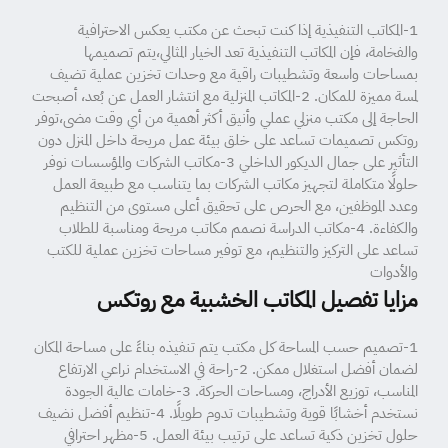
1-المكاتب التنفيذية إذا كنت تبحث عن مكتب يعكس الاحترافية
والفخامة، فإن المكاتب التنفيذية تعد الخيار المثالي،يتم تصميمها
بمساحات واسعة وتشطيبات راقية مع وحدات تخزين عملية تضيف
لمسة مميزة للمكان. 2-المكاتب المنزلية مع انتشار العمل عن بُعد، أصبحت
الحاجة إلى مكتب منزلي عملي وأنيق أكثر أهمية من أي وقت مضى،توفر
روتكس تصميمات تساعد على خلق بيئة عمل مريحة داخل المنزل دون
التأثير على جمال الديكور الداخلي 3-مكاتب الشركات والمؤسسات نوفر
حلولًا متكاملة لتجهيز مكاتب الشركات بما يتناسب مع طبيعة العمل
وعدد الموظفين، مع الحرص على تحقيق أعلى مستوى من التنظيم
والكفاءة. 4-مكاتب الدراسة نصمم مكاتب مريحة ومناسبة للطلاب
تساعد على التركيز والتنظيم، مع توفير مساحات تخزين عملية للكتب
والأدوات
مزايا تفصيل المكاتب الخشبية مع روتكس
1-تصميم حسب المساحة كل مكتب يتم تنفيذه بناءً على مساحة المكان
لضمان أفضل استغلال ممكن. 2-راحة في الاستخدام نراعي الارتفاع
المناسب، توزيع الأدراج، ومساحات الحركة. 3-خامات عالية الجودة
نستخدم أخشابًا قوية وتشطيبات تدوم طويلًا. 4-تنظيم أفضل نضيف
حلول تخزين ذكية تساعد على ترتيب بيئة العمل. 5-مظهر احترافي