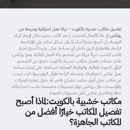
تفصيل مكاتب خشبية بالكويت – بيئة عمل احترافية ومريحة من
روتكس
في عالم الأعمال الحديث، لم يعد المكتب مجرد مكان لإنجاز المهام
اليومية، بل أصبح عنصرًا أساسيًا يؤثر بشكل مباشر على الإنتاجية،
الراحة، والانطباع المهني داخل أي مساحة عمل. ولهذا أصبح اختيار
المكتب المناسب جزءًا مهمًا من تصميم بيئة العمل المثالية. ومع روتكس،
نقدم خدمات تفصيل مكاتب خشبية بالكويت تجمع بين التصميم
الراقي، الجودة العالية، والوظيفة العملية، لنساعدك على إنشاء مساحة
عمل تعكس احترافيتك وتمنحك الراحة طوال اليوم،سواء كنت تبحث
عن مكتب منزلي أنيق، مكتب تنفيذي فاخر، أو حلول عملية للشركات
والمؤسسات، فإن روتكس توفر تصميمات مخصصة تناسب احتياجاتك
بدقة وتفاصيل تعكس أعلى مستويات الجودة
مكاتب خشبية بالكويت:لماذا أصبح
تفصيل المكاتب خيارًا أفضل من
المكاتب الجاهزة؟