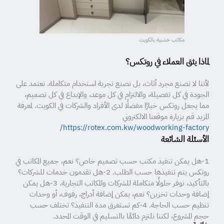
مكاتب خشبية بالكويت
لماذا يثق العملاء في روتكس؟
لأننا لا نصنع مجرد أثاث، بل نصنع تجربة استخدام متكاملة. نعتمد على
الجودة في كل تفصيلة، والالتزام في كل موعد، والإبداع في كل تصميم،
مما يجعل روتكس خيارًا مفضلًا لدى الأفراد والشركات في الكويت. لمعرفة
المزيد قم بزيارة موقعنا الالكتروني
https://rotex.com.kw/woodworking-factory/
الأسئلة الشائعة
1-هل يمكن تنفيذ مكتب حسب تصميم خاص؟ نعم، جميع المكاتب في
روتكس يتم تنفيذها حسب الطلب. 2-هل تقدمون خدمات للشركات؟
بالتأكيد، نوفر حلولًا متكاملة للشركات والمكاتب التجارية. 3-هل يمكن
إضافة وحدات تخزين؟ نعم، يمكن إضافة أدراج، رفوف، أو وحدات
تنظيم حسب الحاجة. 4-كم تستغرق مدة التنفيذ؟ تختلف حسب
حجم المشروع، لكننا نلتزم دائمًا بالتسليم في الوقت المحدد.