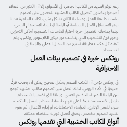
رغم توفر العديد من المكاتب الجاهزة في الأسواق، إلا أن الكثير من العملاء
أصبحوا يفضلون تفصيل المكاتب الخشبية للحصول على تصميم
يناسب طبيعة العمل ومساحة المكان بشكل مثالي،المكاتب الجاهزة قد لا
توفر الاستغلال الأمثل للمساحة أو الراحة المطلوبة للاستخدام اليومي،
بينما يمنحك التفصيل حرية اختيار المقاسات، التصميم، أماكن التخزين،
وحتى نوع التشطيب الذي يتناسب مع ديكور المكان،ومع روتكس، يتم
تنفيذ كل مكتب بطريقة تجمع بين الجمال العملي والراحة في
الاستخدام.
روتكس خبرة في تصميم بيئات العمل
الاحترافية
في روتكس نؤمن أن المكتب المصمم بشكل صحيح يمكن أن يحدث فرقًا
حقيقيًا في الأداء اليومي. لذلك نعمل على تصميم مكاتب خشبية تجمع
بين الراحة البصرية، التنظيم العملي، والمتانة التي تضمن الاستخدام
طويل الأمد،يعتمد فريقنا على فهم طبيعة استخدام العميل للمكتب،
سواء للعمل الإداري، الدراسة، الاجتماعات، أو إدارة الأعمال، ثم نقوم
بتنفيذ تصميم مخصص يحقق أفضل تجربة استخدام ممكنة.
أنواع المكاتب الخشبية التي تقدمها روتكس