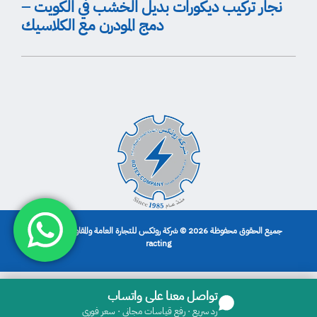
نجار تركيب ديكورات بديل الخشب في الكويت –
دمج المودرن مع الكلاسيك
جميع الحقوق محفوظة 2026 © شركة روتكس للتجارة العامة والمقاولات | تصميم
racting
تواصل معنا على واتساب
رد سريع · رفع قياسات مجاني · سعر فوري