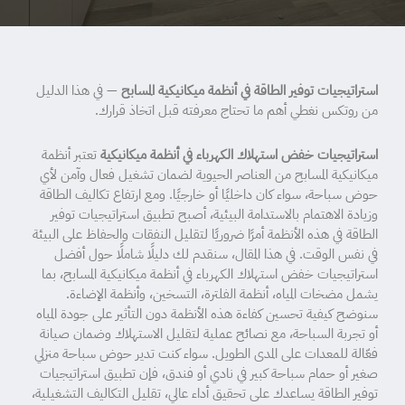
استراتيجيات توفير الطاقة في أنظمة ميكانيكية المسابح
— في هذا الدليل
من روتكس نغطي أهم ما تحتاج معرفته قبل اتخاذ قرارك.
استراتيجيات خفض استهلاك الكهرباء في أنظمة ميكانيكية
تعتبر أنظمة
ميكانيكية المسابح من العناصر الحيوية لضمان تشغيل فعال وآمن لأي
حوض سباحة، سواء كان داخليًا أو خارجيًا. ومع ارتفاع تكاليف الطاقة
وزيادة الاهتمام بالاستدامة البيئية، أصبح تطبيق استراتيجيات توفير
الطاقة في هذه الأنظمة أمرًا ضروريًا لتقليل النفقات والحفاظ على البيئة
في نفس الوقت. في هذا المقال، سنقدم لك دليلًا شاملًا حول أفضل
استراتيجيات خفض استهلاك الكهرباء في أنظمة ميكانيكية المسابح، بما
يشمل مضخات المياه، أنظمة الفلترة، التسخين، وأنظمة الإضاءة.
سنوضح كيفية تحسين كفاءة هذه الأنظمة دون التأثير على جودة المياه
أو تجربة السباحة، مع نصائح عملية لتقليل الاستهلاك وضمان صيانة
فعّالة للمعدات على المدى الطويل. سواء كنت تدير حوض سباحة منزلي
صغير أو حمام سباحة كبير في نادي أو فندق، فإن تطبيق استراتيجيات
توفير الطاقة يساعدك على تحقيق أداء عالي، تقليل التكاليف التشغيلية،