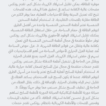
موفرة للطاقة، يمكن تقليل استهلاك الكهرباء بشكل كبير. تقدم روتكس
مضخات عالية الكفاءة تساعد في تحقيق هذا الهدف. هذه المضخات
تتيح لك تعديل السرعة وفقًا للاحتياجات الفعلية، مما يوفر الكثير من
الطاقة مقارنة بالمضخات التقليدية. 2. استخدام أنظمة التسخين
الشمسية تعتبر أنظمة التسخين الشمسية واحدة من أفضل الطرق
لتوفير الطاقة في حمام السباحة. من خلال استغلال الطاقة الشمسية،
يمكنك تقليل استهلاك الوقود الأحفوري والكهرباء بشكل كبير. روتكس
توفر حلولًا متقدمة في مجال أنظمة التسخين الشمسية التي تعمل
بكفاءة عالية وتقلل من فواتير الطاقة الشهرية. 3. عزل حوض السباحة
تُعد عملية العزل الحراري لأحواض السباحة من أهم الاستراتيجيات التي
تسهم في خفض استهلاك الكهرباء. العزل الجيد يمنع فقدان الحرارة
ويقلل من الحاجة إلى تشغيل أنظمة التدفئة بشكل مستمر. روتكس
تقدم خدمات متقدمة في مجال عزل المسابح لضمان كفاءة حرارية عالية.
4. استخدام أغطية المسابح أغطية المسابح تعتبر واحدة من أسهل الطرق
لتوفير الطاقة. عندما لا يكون المسبح قيد الاستخدام، يساعد الغطاء في
تقليل تبخر المياه وفقدان الحرارة. بالإضافة إلى ذلك، يقلل الغطاء من
الحاجة إلى تنظيف المسبح بشكل مستمر، مما يوفر جهدًا ووقتًا. 5.
صيانة دورية للأنظمة الميكانيكية الصيانة الدورية لأنظمة المسابح تساهم
بشكل كبير في تحسين كفاءة استهلاك الطاقة. تأكد من تنظيف المرشحات
وفحص المضخات والأنظمة الكهربائية بانتظام. روتكس تقدم خدمات