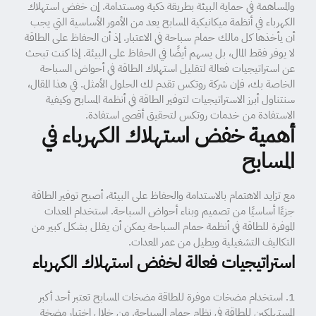
والمساهمة في حماية البيئة بطريقة ذكية ومستدامة. إن خفض استهلاك
الكهرباء في أنظمة ميكانيكية المسابح يعد من الأمور الأساسية التي يجب
أن يأخذها كل مالك حمام سباحة في الاعتبار. إذ أن الحفاظ على الطاقة
لا يوفر فقط المال، بل يسهم أيضًا في الحفاظ على البيئة. إذا كنت تبحث
عن استراتيجيات فعالة لتقليل استهلاك الطاقة في أحواض السباحة
الخاصة بك، فإن شركة روتكس تقدم لك الحلول الأمثل. في هذا المقال،
سنتناول أبرز الاستراتيجيات لتوفير الطاقة في أنظمة المسابح وكيفية
الاستفادة من خدمات روتكس لتحقيق أقصى استفادة.
أهمية خفض استهلاك الكهرباء في
المسابح
مع تزايد الاهتمام بالاستدامة والحفاظ على البيئة، أصبح توفير الطاقة
جزءًا أساسيًا من تصميم وبناء أحواض السباحة. استخدام المعدات
الموفرة للطاقة في أنظمة حمام السباحة يمكن أن يقلل بشكل كبير من
التكاليف التشغيلية ويطيل من عمر المعدات.
استراتيجيات فعالة لخفض استهلاك الكهرباء
1. استخدام مضخات موفرة للطاقة مضخات المسابح تعتبر أحد أكبر
المستهلكين للطاقة في نظام حمام السباحة. من خلال اختيار مضخة