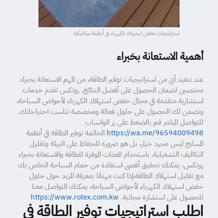
استراتيجيات خفض استهلاك الكهرباء في أنظمة ميكانيكية
أهمية الاستعانة بخبراء
عند تنفيذ أي من استراتيجيات توفير الطاقة، من المهم الاستعانة بخبراء
مختصين لضمان الحصول على أفضل النتائج. روتكس تقدم خدمات
استشارية متقدمة في مجال خفض استهلاك الكهرباء لأحواض السباحة،
وتضمن لك الحصول على حلول فعالة ومخصصة تناسب احتياجاتك.
للتواصل المباشر قم بالضغط على زر الواتساب
https://wa.me/96594009498
الخاتمة توفير الطاقة في أنظمة
المسابح ليس مجرد خيار، بل هو ضرورة للحفاظ على البيئة وتقليل
التكاليف التشغيلية. باستخدام المعدات الموفرة للطاقة والاستعانة بخبراء
روتكس، يمكنك تحقيق أقصى استفادة من حمام السباحة الخاص بك
مع تقليل استهلاك الطاقة،إذا كنت مهتمًا بمعرفة المزيد حول حلول
خفض استهلاك الكهرباء لأحواض السباحة، يمكنك التواصل معنا
للحصول على استشارة مجانية.
https://www.rotex.com.kw
اطلب استراتيجيات توفير الطاقة في