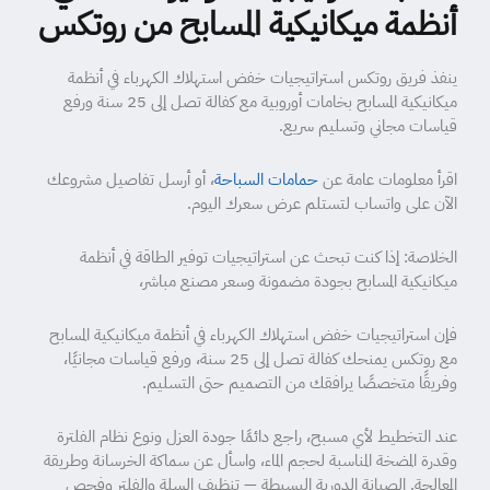
أنظمة ميكانيكية المسابح من روتكس
ينفذ فريق روتكس استراتيجيات خفض استهلاك الكهرباء في أنظمة
ميكانيكية المسابح بخامات أوروبية مع كفالة تصل إلى 25 سنة ورفع
قياسات مجاني وتسليم سريع.
اقرأ معلومات عامة عن
حمامات السباحة
، أو أرسل تفاصيل مشروعك
الآن على واتساب لتستلم عرض سعرك اليوم.
الخلاصة: إذا كنت تبحث عن استراتيجيات توفير الطاقة في أنظمة
ميكانيكية المسابح بجودة مضمونة وسعر مصنع مباشر،
فإن استراتيجيات خفض استهلاك الكهرباء في أنظمة ميكانيكية المسابح
مع روتكس يمنحك كفالة تصل إلى 25 سنة، ورفع قياسات مجانيًا،
وفريقًا متخصصًا يرافقك من التصميم حتى التسليم.
عند التخطيط لأي مسبح، راجع دائمًا جودة العزل ونوع نظام الفلترة
وقدرة المضخة المناسبة لحجم الماء، واسأل عن سماكة الخرسانة وطريقة
المعالجة. الصيانة الدورية البسيطة — تنظيف السلة والفلتر وفحص