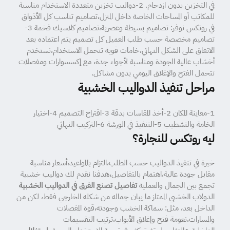
في التخزين بدون ازدحام. 2-دواليب تخزين متعددة الاستخدام مناسبة
للمكاتب أو المساحات الخاصة داخل المنزل،تصاميم تناسب كل الأذواق
في روتكس نوفر: تصاميم بسيطة وعصرية،تصاميم كلاسيك فخمة 3-
تصاميم مخصصة حسب طلب العميل كل تصميم يتم اعتماده بعد
الاتفاق على الشكل النهائي،خامات قوية تتحمل الاستخدام،نستخدم
أخشاب عالية الجودة ومناسبة لأجواء جدة، مع إكسسوارات ومفصلات
تتحمل الفتح والإغلاق اليومي بدون مشاكل.
مراحل تنفيذ الدواليب الخشبية
1-معاينة المكان 2-أخذ المقاسات بدقة 3-اقتراح التصميم 4-اختيار
الخامة والتشطيب 5-التنفيذ في الورشة 6-التركيب النهائي
ليه روتكس للنجارة؟
خبرة في تنفيذ الدواليب حسب الطلب،التزام بالمواعيد،أسعار مناسبة
مقابل جودة عالية،اهتمام بالتفاصيل،هدفنا نقدم لك دواليب خشبية
تجمع بين الجمال والعملية
تفاصيل تصنع الفرق في الدواليب الخشبية
الدولاب الخشبي الممتاز ما يبان جماله من شكله الخارجي فقط، لكن من
الداخل بعد، مثل: سماكة الخشب وجودته،قوة المفصلات
والمسارات،نعومة فتح وإغلاق الأبواب،ترتيب التقسيمات