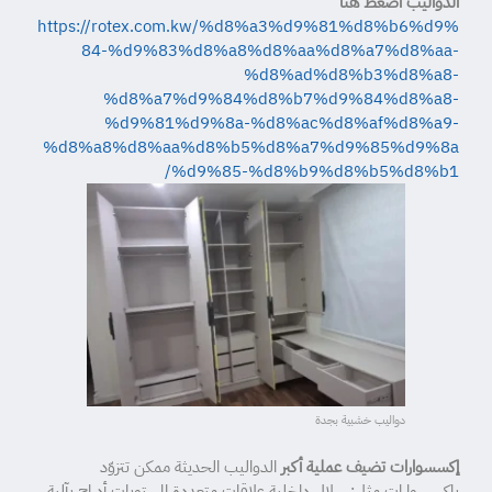
الدواليب اضغط هنا
https://rotex.com.kw/%d8%a3%d9%81%d8%b6%d9%
84-%d9%83%d8%a8%d8%aa%d8%a7%d8%aa-
%d8%ad%d8%b3%d8%a8-
%d8%a7%d9%84%d8%b7%d9%84%d8%a8-
%d9%81%d9%8a-%d8%ac%d8%af%d8%a9-
%d8%a8%d8%aa%d8%b5%d8%a7%d9%85%d9%8a
%d9%85-%d8%b9%d8%b5%d8%b1/
دواليب خشبية بجدة
إكسسوارات تضيف عملية أكبر
الدواليب الحديثة ممكن تتزوّد
بإكسسوارات مثل: سلال داخلية،علاقات متعددة المستويات،أدراج بآلية