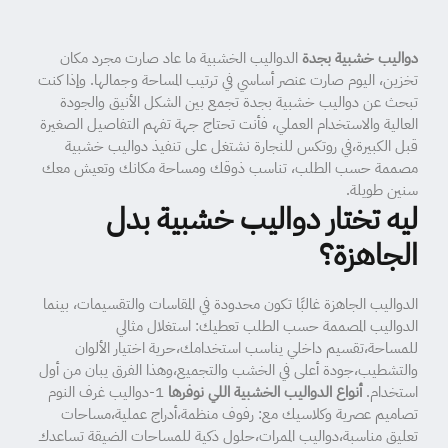
دواليب خشبية بجدة
الدواليب الخشبية ما عاد صارت مجرد مكان
تخزين، اليوم صارت عنصر أساسي في ترتيب المساحة وجمالها. وإذا كنت
تبحث عن دواليب خشبية بجدة تجمع بين الشكل الأنيق والجودة
العالية والاستخدام العملي، فأنت تحتاج جهة تفهم التفاصيل الصغيرة
قبل الكبيرة،في روتكس للنجارة نشتغل على تنفيذ دواليب خشبية
مصممة حسب الطلب، تناسب ذوقك ومساحة مكانك وتعيش معك
سنين طويلة.
ليه تختار دواليب خشبية بدل
الجاهزة؟
الدواليب الجاهزة غالبًا تكون محدودة في المقاسات والتقسيمات، بينما
الدواليب المصممة حسب الطلب تعطيك: استغلال مثالي
للمساحة،تقسيم داخلي يناسب استخدامك،حرية اختيار الألوان
والتشطيب،جودة أعلى في الخشب والتجميع،وهذا الفرق يبان من أول
استخدام.
أنواع الدواليب الخشبية اللي نوفرها
1-دواليب غرف النوم
تصاميم عصرية وكلاسيك مع: رفوف منظمة،أدراج عملية،مساحات
تعليق مناسبة،دواليب الممرات،حلول ذكية للمساحات الضيقة تساعدك