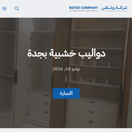
نتقل
ال
لى
لمحتوى
دواليب خشبية بجدة
يوليو 18, 2026
النجارة