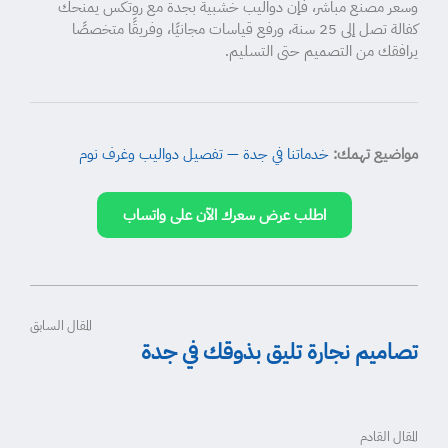
وسعر مصنع مباشر، فإن دواليب خشبية بجدة مع روتكس يمنحك
كفالة تصل إلى 25 سنة، ورفع قياسات مجانيًا، وفريقًا متخصصًا
يرافقك من التصميم حتى التسليم.
مواضيع تهمك:
خدماتنا في جدة — تفصيل دواليب وغرف نوم
اطلب عرض سعرك الآن على واتساب
المقال السابق
تصاميم نجارة تليق بذوقك في جدة
المقال القادم