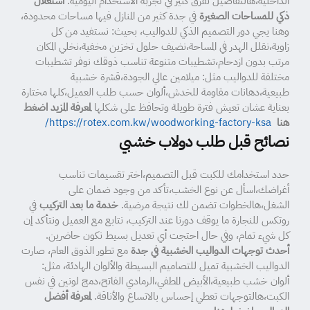
الداخلية،هالتفاصيل تفرق كثير في تجربة الاستخدام اليومية.
استغلال
ذكي للمساحات الصغيرة
في جدة كثير من المنازل فيها مساحات محدودة،
وهنا يجي دور التصميم الذكي للدواليب، بحيث: نستفيد من كل
زاوية،نقلل الهدر في المساحة،نضيف حلول تخزين مخفية،نخلي المكان
مرتب بدون ازدحام،تشطيبات متنوعة تناسب ذوقك نوفر تشطيبات
مختلفة للدواليب مثل: ميلامين عالي الجودة،قشرة خشبية
طبيعية،دهانات مقاومة للخدش،ألوان حسب طلب العميل،كلها مختارة
بعناية عشان تعيش فترة طويلة وتحافظ على شكلها
لمعرفة المزيد اضغط
هنا
https://rotex.com.kw/woodworking-factory-ksa/
نصائح قبل طلب دولاب خشبي
حدد استخدامك للكبت قبل التصميم،اختر تقسيمات تناسب
أغراضك،اسأل عن نوع الخشب،تأكد من وجود ضمان على
الشغل،هالخطوات تضمن لك نتيجة مرضية.
خدمة ما بعد التركيب
في
روتكس للنجارة ما يوقف دورنا عند التركيب، نتابع مع العميل ونتأكد إن
كل شيء تمام، وفي حال احتجت أي تعديل بسيط نكون حاضرين.
أحدث توجهات الدواليب الخشبية في جدة
مع تطور الذوق العام، صارت
الدواليب الخشبية تميل للتصاميم البسيطة والألوان الهادئة، مثل:
ألوان خشب طبيعية،الأبيض المطفي،الرمادي الفاتح،دمج لونين في نفس
الكبت،هالتوجهات تعطي إحساس بالاتساع والأناقة.
لمعرفة أفضل