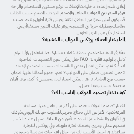
إغلاق ناعم،إضاءة داخلية،هالإضافات ترفع مستوى الاستخدام والراحة
فرق السعر بين الدولاب الجاهز والمصمم
الدولاب المصمم حسب الطلب
قد يكون أعلى سعرًا من الجاهز، لكنه: يعيش فترة أطول،يتنفذ حسب
مقاسك،يعطيك حرية في التصميم،يوفر عليك التغيير مستقبلاً،يعني
استثمار ذكي على المدى الطويل.
لماذا يختار العملاء روتكس للدواليب الخشبية؟
دقة في التنفيذ،تصاميم حديثة،خامات مختارة بعناية،تعامل راقي،التزام
كامل بالمواعيد
فقرة FAQ
1-هل يمكن تغيير التقسيمات الداخلية
لاحقًا؟ نعم، يمكن تعديل بعض التقسيمات حسب التصميم المعتمد.
2-هل تقدمون ضمان على الدواليب؟ نعم، جميع أعمالنا عليها ضمان
حسب نوع الخامة. 3-هل يمكن اختيار لون مخصص؟ أكيد، نوفر ألوان
متعددة حسب رغبة العميل.
كيف تختار تصميم الدولاب المناسب لك؟
اختيار تصميم الدولاب يعتمد على أكثر من عامل منها: مساحة
الغرفة،كمية الأغراض اللي تحتاج تخزينها،أسلوب حياتك اليومي،ذوقك
في الألوان والتشطيب،لما تحدد هالأمور من البداية، يسهل عليك اختيار
تصميم عملي ومريح يخدمك لفترة طويلة. وفي روتكس للنجارة
نساعدك في اختيار الأنسب لك من خلال اقتراحات مدروسة وخبرة في