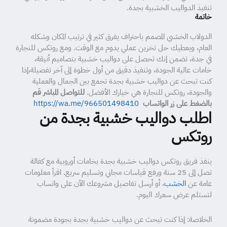
تنفيذ الدواليب الخشبية بجدة.
خاتمة
الدولاب الخشبي المصمم باحتراف يفرق كثير في ترتيب المكان وشكله
العام، ويعطيك حل تخزين عملي يدوم مع الوقت. ومع روتكس للنجارة
في جدة، تضمن إنك تحصل على دواليب خشبية بتصاميم أنيقة،
خامات عالية الجودة، وتنفيذ دقيق من أول خطوة إلى آخر تفصيلة،إذا
كنت تبحث عن دواليب خشبية بجدة تجمع بين الجمال والعملية
والجودة، روتكس للنجارة هي خيارك الأفضل.
للتواصل المباشر قم
بالضغط على زر الواتساب
https://wa.me/966501498410
اطلب دواليب خشبية بجدة من
روتكس
ينفذ فريق روتكس دواليب خشبية بجدة بخامات أوروبية مع كفالة
تصل إلى 25 سنة ورفع قياسات مجاني وتسليم سريع. اقرأ معلومات
عامة عن
الخشب
، أو أرسل تفاصيل مشروعك الآن على واتساب
لتستلم عرض سعرك اليوم.
الخلاصة: إذا كنت تبحث عن دواليب خشبية بجدة بجودة مضمونة