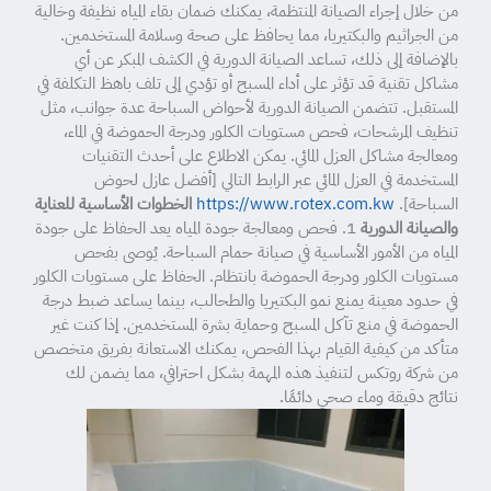
من خلال إجراء الصيانة المنتظمة، يمكنك ضمان بقاء المياه نظيفة وخالية
من الجراثيم والبكتيريا، مما يحافظ على صحة وسلامة المستخدمين.
بالإضافة إلى ذلك، تساعد الصيانة الدورية في الكشف المبكر عن أي
مشاكل تقنية قد تؤثر على أداء المسبح أو تؤدي إلى تلف باهظ التكلفة في
المستقبل. تتضمن الصيانة الدورية لأحواض السباحة عدة جوانب، مثل
تنظيف المرشحات، فحص مستويات الكلور ودرجة الحموضة في الماء،
ومعالجة مشاكل العزل المائي. يمكن الاطلاع على أحدث التقنيات
المستخدمة في العزل المائي عبر الرابط التالي [أفضل عازل لحوض
السباحة].
https://www.rotex.com.kw
الخطوات الأساسية للعناية
والصيانة الدورية
1. فحص ومعالجة جودة المياه يعد الحفاظ على جودة
المياه من الأمور الأساسية في صيانة حمام السباحة. يُوصى بفحص
مستويات الكلور ودرجة الحموضة بانتظام. الحفاظ على مستويات الكلور
في حدود معينة يمنع نمو البكتيريا والطحالب، بينما يساعد ضبط درجة
الحموضة في منع تآكل المسبح وحماية بشرة المستخدمين. إذا كنت غير
متأكد من كيفية القيام بهذا الفحص، يمكنك الاستعانة بفريق متخصص
من شركة روتكس لتنفيذ هذه المهمة بشكل احترافي، مما يضمن لك
نتائج دقيقة وماء صحي دائمًا.