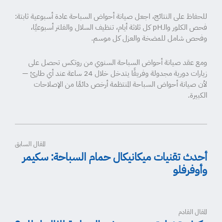
للحفاظ على النتائج، اجعل صيانة أحواض السباحة عادة أسبوعية ثابتة:
فحص الكلور والـpH كل ثلاثة أيام، تنظيف السلال والفلتر أسبوعيًا،
وفحص شامل للمضخة والعزل كل موسم.
ومع عقد صيانة أحواض السباحة السنوي من روتكس تحصل على
زيارات دورية مجدولة وفريقًا يتدخل خلال 24 ساعة عند أي طارئ —
لأن صيانة أحواض السباحة المنتظمة أرخص دائمًا من الإصلاحات
الكبيرة.
المقال السابق
أحدث تقنيات ميكانيكال حمام السباحة: سكيمر
وأوفرفلو
المقال القادم