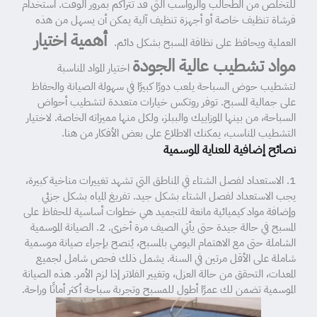
للتخلص من الطحالب والرواسب التي قد تتراكم بمرور الوقت. استخدام
فرشاة تنظيف خاصة أو أجهزة تنظيف آلية يمكن أن يسهل من هذه
أهمية اختيار
العملية ويحافظ على نظافة المسبح بشكل دائم.
مواد تشطيب عالية الجودة
اختيار المواد المناسبة
لتشطيب حوض السباحة يلعب دورًا كبيرًا في سهولة الصيانة والحفاظ
على جمالية المسبح. توفر روتكس خيارات متعددة لتشطيب أحواض
السباحة، من بينها الموزاييك والببلز، ولكل منها مميزاته الخاصة. لاختيار
التشطيب المناسب، يمكنك الاطلاع على بعض الأفكار من هنا.
نصائح إضافية للعناية الموسمية
1. الاستعداد لفصل الشتاء في المناطق التي تشهد تغييرات مناخية كبيرة،
يجب الاستعداد لفصل الشتاء بشكل جيد. تفريغ المياه بشكل جزئي
وإضافة مواد كيميائية مانعة للتجميد هي خطوات أساسية للحفاظ على
المسبح في حالة جيدة حتى يأتي الصيف مرة أخرى. 2. الصيانة الموسمية
الشاملة حتى مع الاهتمام اليومي بالمسبح، يُنصح بإجراء صيانة موسمية
شاملة على الأقل مرتين في السنة. يشمل ذلك فحص شامل لجميع
المعدات، التحقق من حالة العزل، وتغيير الفلاتر إذا لزم الأمر. هذه الصيانة
الموسمية تضمن لك عمرًا أطول للمسبح وتجربة سباحة أكثر أمانًا وراحة.