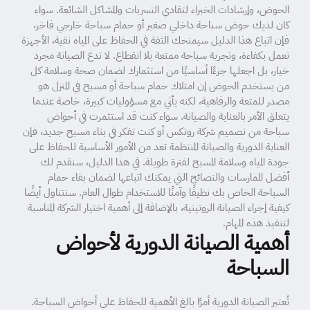
الحوض، وإرشادات الخبراء لتفادي التسربات والمشاكل الشائعة. سواء
كان لديك حوض سباحة داخلي صغير أو حمام سباحة خارجي فاخر،
فإن اتباع هذا الدليل سيمنحك الثقة في الحفاظ على المياه نقية، الأجهزة
تعمل بكفاءة، وتجربة سباحة ممتعة بلا انقطاع. لا تدع الصيانة مجرد
خيار، بل اجعلها جزءًا أساسيًا من استثمارك لضمان صحة وسلامة كل
من يستخدم الحوض إن امتلاك حمام سباحة أو مسبح في المنزل هو
مصدر للمتعة والرفاهية، لكنه يأتي مع مسؤوليات كبيرة، خاصة عندما
يتعلق الأمر بالعناية والصيانة. سواء كنت قد استثمرت في أحواض
سباحة من تصميم شركة روتكس أو كنت تفكر في بناء مسبح جديد، فإن
العناية الدورية والصيانة المنتظمة تعد من الأمور الأساسية للحفاظ على
جودة المياه وسلامة المسبح لفترة طويلة. في هذا الدليل، سنقدم لك
أفضل الممارسات والنصائح التي يمكنك اتباعها لضمان بقاء حمام
السباحة الخاص بك نظيفًا وآمنًا للاستخدام طوال العام. سنتناول أيضًا
كيفية إجراء الصيانة الروتينية، بالإضافة إلى أهمية اختيار الشركة المناسبة
لتنفيذ هذه المهام.
أهمية الصيانة الدورية لأحواض
السباحة
تُعتبر الصيانة الدورية أمرًا بالغ الأهمية للحفاظ على أحواض السباحة.