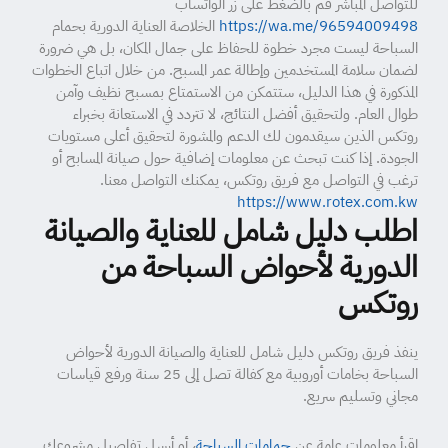
للتواصل المباشر قم بالضغط على زر الواتساب
https://wa.me/96594009498
الخلاصة العناية الدورية بحمام
السباحة ليست مجرد خطوة للحفاظ على جمال المكان، بل هي ضرورة
لضمان سلامة المستخدمين وإطالة عمر المسبح. من خلال اتباع الخطوات
المذكورة في هذا الدليل، ستتمكن من الاستمتاع بمسبح نظيف وآمن
طوال العام. ولتحقيق أفضل النتائج، لا تتردد في الاستعانة بخبراء
روتكس الذين سيقدمون لك الدعم والمشورة لتحقيق أعلى مستويات
الجودة. إذا كنت تبحث عن معلومات إضافية حول صيانة المسابح أو
ترغب في التواصل مع
فريق روتكس، يمكنك التواصل معنا.
https://www.rotex.com.kw
اطلب دليل شامل للعناية والصيانة
الدورية لأحواض السباحة من
روتكس
ينفذ فريق روتكس دليل شامل للعناية والصيانة الدورية لأحواض
السباحة بخامات أوروبية مع كفالة تصل إلى 25 سنة ورفع قياسات
مجاني وتسليم سريع.
اقرأ معلومات عامة عن
حمامات السباحة
، أو أرسل تفاصيل مشروعك