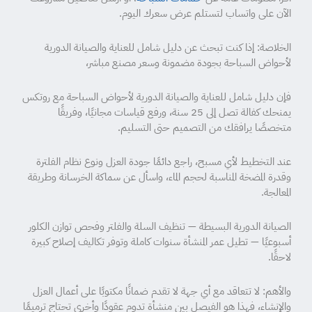
الآن على واتساب لتستلم عرض سعرك اليوم.
الخلاصة: إذا كنت تبحث عن دليل شامل للعناية والصيانة الدورية
لأحواض السباحة بجودة مضمونة وسعر مصنع مباشر،
فإن دليل شامل للعناية والصيانة الدورية لأحواض السباحة مع روتكس
يمنحك كفالة تصل إلى 25 سنة، ورفع قياسات مجانيًا، وفريقًا
متخصصًا يرافقك من التصميم حتى التسليم.
عند التخطيط لأي مسبح، راجع دائمًا جودة العزل ونوع نظام الفلترة
وقدرة المضخة المناسبة لحجم الماء، واسأل عن سماكة الخرسانة وطريقة
المعالجة.
الصيانة الدورية البسيطة — تنظيف السلة والفلتر وفحص توازن الكلور
أسبوعيًا — تطيل عمر المنشأة سنوات كاملة وتوفر تكاليف إصلاح كبيرة
لاحقًا.
والأهم: لا تتعاقد مع أي جهة لا تقدم ضمانًا مكتوبًا على أعمال العزل
والإنشاء، فهذا هو الفيصل بين منشأة تدوم عقودًا وأخرى تحتاج ترميمًا