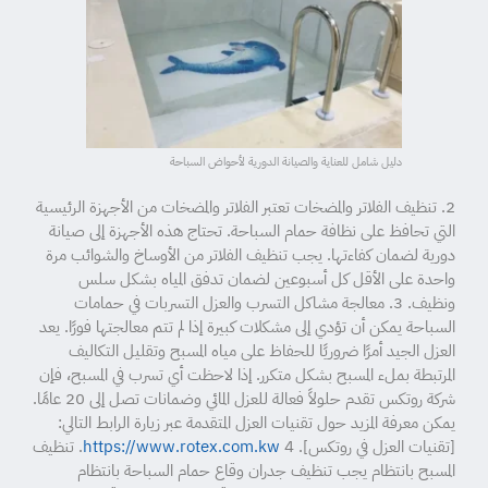
دليل شامل للعناية والصيانة الدورية لأحواض السباحة
2. تنظيف الفلاتر والمضخات تعتبر الفلاتر والمضخات من الأجهزة الرئيسية
التي تحافظ على نظافة حمام السباحة. تحتاج هذه الأجهزة إلى صيانة
دورية لضمان كفاءتها. يجب تنظيف الفلاتر من الأوساخ والشوائب مرة
واحدة على الأقل كل أسبوعين لضمان تدفق المياه بشكل سلس
ونظيف. 3. معالجة مشاكل التسرب والعزل التسربات في حمامات
السباحة يمكن أن تؤدي إلى مشكلات كبيرة إذا لم تتم معالجتها فورًا. يعد
العزل الجيد أمرًا ضروريًا للحفاظ على مياه المسبح وتقليل التكاليف
المرتبطة بملء المسبح بشكل متكرر. إذا لاحظت أي تسرب في المسبح، فإن
شركة روتكس تقدم حلولاً فعالة للعزل المائي وضمانات تصل إلى 20 عامًا.
يمكن معرفة المزيد حول تقنيات العزل المتقدمة عبر زيارة الرابط التالي:
[تقنيات العزل في روتكس].
https://www.rotex.com.kw
4. تنظيف
المسبح بانتظام يجب تنظيف جدران وقاع حمام السباحة بانتظام