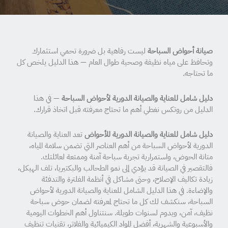
صيانة أحواض السباحة
ليست رفاهية بل ضرورة تحمي استثمارك
وتحافظ على مياه نظيفة وصحية طوال العام — هذا الدليل يلخص كل
ما تحتاجه.
دليل شامل للعناية والصيانة الدورية لأحواض السباحة
— في هذا
الدليل من روتكس نغطي أهم ما تحتاج معرفته قبل اتخاذ قرارك.
دليل شامل للعناية والصيانة الدورية للأحواض
تعد العناية والصيانة
الدورية لأحواض السباحة من أهم العناصر التي تضمن سلامة المياه،
متانة الحوض، واستمرارية تجربة سباحة آمنة وممتعة لعائلتك.
فالتقصير في الصيانة قد يؤدي إلى نمو الطحالب والبكتيريا، تلف الهيكل،
زيادة تكاليف الإصلاح، وحتى مشاكل في أنظمة الفلترة والتدفئة
والإضاءة. في هذا الدليل الشامل للعناية والصيانة الدورية لأحواض
السباحة، سنكشف لك كل ما تحتاج لمعرفته لضمان حوض سباحة
نظيف، آمن، ويدوم لسنوات طويلة. سنتناول أهم الخطوات اليومية
والأسبوعية والشهرية، أفضل المواد الكيميائية والفلاتر، تقنيات تنظيف