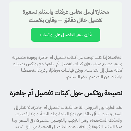
محتار؟ أرسل مقاس غرفتك واستلم تسعيرة
تفصيل خلال دقائق — وقارن بنفسك
قارن سعر التفصيل على واتساب
الخلاصة: إذا كنت تبحث عن كبتات تفصيل أم جاهزة بجودة مضمونة
وسعر مصنع مباشر، فإن كبتات تفصيل أم جاهزة مع روتكس يمنحك
كفالة تصل إلى 25 سنة، ورفع قياسات مجانيًا، وفريقًا متخصصًا
يرافقك من التصميم حتى التسليم.
نصيحة روتكس حول كبتات تفصيل أم جاهزة
عند المقارنة بين العروض المتاحة لـكبتات تفصيل أم جاهزة، لا تنظر إلى
السعر وحده؛ اسأل دائمًا عن نوع الخامة وبلد المنشأ، ونوع المفصلات
والسكك المستخدمة، وهل التركيب والتوصيل مشمولان في السعر، وما
مدة التنفيذ المكتوبة في العقد. هذه التفاصيل الصغيرة هي التي تحدد