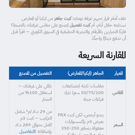
تقف أمام قرار تجهيز غرفة نومك:
كبت جاهز
من ايكيا أو المعارض
تستلمه خلال أيام، أم
كبت تفصيل
يُصنع على مقاس غرفتك بالضبط؟
قارنّا الخيارين بالأرقام والتجربة الحقيقية في السوق الكويتي — اقرأ قبل
أن تدفع دينارًا واحدًا.
المقارنة السريعة
المعيار
الجاهز (ايكيا/المعارض)
التفصيل من المصنع
مقاسات ثابتة (مضاعفات
بالملي على غرفتك —
المقاس
50/75/100 سم) تترك
استغلال 100% من
فراغات ميتة
الجدار
من 29 د.ك/م² شامل
يبدو أرخص، لكن كبت PAX
التركيب — كبت 3م
بعرض 3م بإكسسوارات
السعر
كامل بحوالي 289 د.ك
معقولة يتجاوز 250-350
بإضافاته (
التفاصيل
د.ك + التوصيل والتركيب