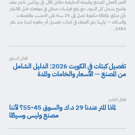
العمر الفعلي للمنتج وقيمته الحقيقية مقابل المال. في روتكس نلتزم بعقد
واضح يشمل كل البنود، مع رفع قياسات مجاني في موقعك قبل الالتزام
بأي مبلغ، وكفالة مكتوبة تصل إلى 25 سنة على الخشب والمفصلات
والسكك — ولهذا يثق العملاء في كبتات تفصيل أم جاهزة لدينا منذ عام
1983.
المقال السابق
تفصيل كبتات في الكويت 2026: الدليل الشامل
من المصنع — الأسعار والخامات والمدة
المقال القادم
لماذا المتر عندنا 29 د.ك والسوق 45-55؟ لأننا
مصنع وليس وسيطًا