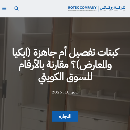
نتقل
ال
لى
لمحتوى
كبتات تفصيل أم جاهزة (ايكيا
والمعارض)؟ مقارنة بالأرقام
للسوق الكويتي
يوليو 18, 2026
النجارة