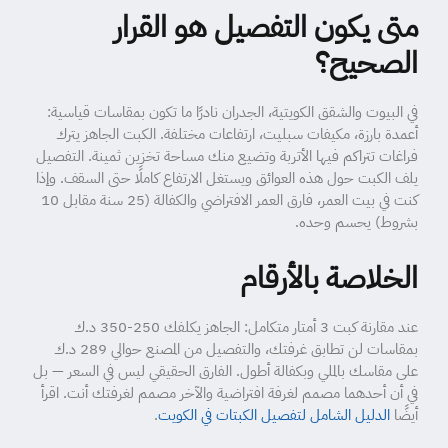
متى يكون التفصيل هو القرار
الصحيح؟
في البيوت والشقق الكويتية، الجدران نادرًا ما تكون بمقاسات قياسية:
أعمدة بارزة، مكيفات سبليت، ارتفاعات مختلفة. الكبت الجاهز يترك
فراغات تتراكم فيها الأتربة وتضيع منك مساحة تخزين ثمينة. التفصيل
يلف الكبت حول هذه العوائق ويستغل الارتفاع كاملًا حتى السقف. وإذا
كنت في بيت العمر، فارق العمر الافتراضي والكفالة (25 سنة مقابل 10
بشروط) يحسم وحده.
الخلاصة بالأرقام
عند مقارنة كبت 3 أمتار متكامل: الجاهز يكلفك 250-350 د.ك
بمقاسات لن تطابق غرفتك، والتفصيل من المصنع حوالي 289 د.ك
على مقاسك بالملي وبكفالة أطول. الفارق الحقيقي ليس في السعر — بل
في أن أحدهما مصمم لغرفة افتراضية والآخر مصمم لغرفتك أنت. اقرأ
أيضًا
الدليل الشامل لتفصيل الكبتات في الكويت
.