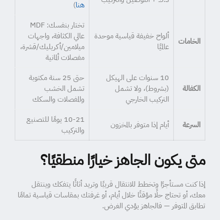
هنا
)
تختار بنفسك: MDF
ألواح خفيفة قياسية موحدة
عالي الكثافة، واجهات
الخامات
عالميًا
ميلامين/أكريليك/قشرة،
مفصلات ألمانية
10 سنوات على الهيكل
حتى 25 سنة مكتوبة
الكفالة
(بشروط)، ولا تشمل
تشمل الخشب
التركيب الخارجي
والمفصلات والسكك
10-21 يومًا للتصنيع
السرعة
أيام إذا متوفر بالمخزون
والتركيب
متى يكون الجاهز خيارًا منطقيًا؟
إذا كنت مستأجرًا وتخطط للانتقال قريبًا وتريد أثاثًا يتفكك وينتقل
معك، أو تحتاج حلًا مؤقتًا خلال أيام، أو غرفتك بمقاسات قياسية تمامًا
تطابق المتوفر — فالجاهز يؤدي الغرض.