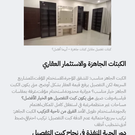
كبتات تفصيل مقابل كبتات جاهزة – أيهما أفضل؟
الكبتات الجاهزة والاستثمار العقاري
الكبت الجاهز مناسب: للشقق المؤجرة،للاستخدام المؤقت،للمشاريع
السريعة لكن التفصيل يرفع قيمة العقار بشكل أوضح. متى يكون الكبت
الجاهز خيار مناسب؟ ميزانية محدودة،استخدام مؤقت،غرفة بمقاسات
قياسية،وقت ضيق
متى يكون كبت التفصيل هو الخيار الأفضل؟
مساحات غير منتظمة،رغبة في استغلال كامل للمكان،اهتمام
بالجودة،استخدام طويل الأمد
الفرق من ناحية التركيب
الكبت الجاهز:
تركيب سريع،احتمالية عدم الدقة كبت التفصيل: تركيب احترافي،ضبط
أدق،تشطيب أنظف
دور الجهة المنفذة في نجاح كبت التفصيل