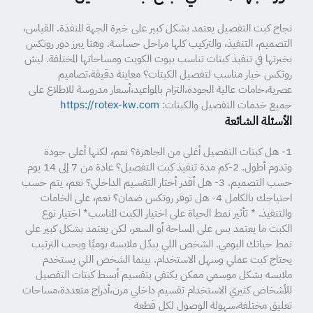
نجاح كبت التفصيل يعتمد بشكل كبير على خبرة الجهة المنفذة. القياس،
التصميم، التنفيذ، والتركيب كلها مراحل حساسة. وهنا يبرز دور روتكس
بخبرتها في تنفيذ كبتات تناسب بيوت الكويت ومساحاتها المختلفة. ليش
روتكس خيار مناسب لتفصيل الكبتات؟ معاينة دقيقة،تصاميم
عصرية،خامات عالية الجودة،التزام بالمواعيد،أسعار مدروسة للاطلاع على
جميع خدمات التفصيل والكبتات:
https://rotex-kw.com
الأسئلة الشائعة
1- هل كبتات التفصيل أغلى من الجاهزة؟ نعم، لكنها أعلى جودة
وتدوم أطول. 2-كم مدة تنفيذ كبت التفصيل؟ عادة من 7 إلى 14 يوم
حسب التصميم. 3- هل أقدر أختار التقسيم الداخلي؟ نعم، يتم حسب
احتياجك بالكامل 4- هل توفر روتكس ضمان؟ نعم، على الخامات
والتنفيذ. * تأثير نمط الحياة على اختيار الكبت المناسب* اختيار نوع
الكبت ما يعتمد بس على المساحة أو السعر، لكن يعتمد بشكل كبير على
نمط حياتك اليومي. الشخص اللي يبدّل ملابسه يوميًا ويحب الترتيب
يحتاج كبت عملي وسهل الاستخدام. بينما الشخص اللي يستخدم
ملابسه بشكل موسمي ممكن يكتفي بتقسيم أبسط كبتات التفصيل
للأشخاص كثيري الاستخدام تقسيم داخلي مرن،أدراج متعددة،مساحات
تعليق مختلفة،سهولة الوصول لكل قطعة