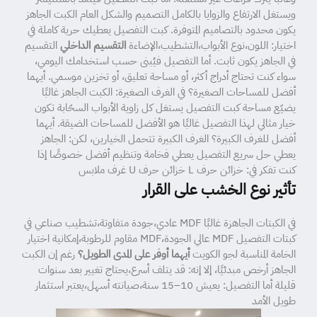
ويستغل الارتفاع والزوايا بالكامل التصميم والشكل العام الكبت الجاهز
يكون محدود بالتصاميم المتوفرة. كبت التفصيل يعطيك حرية كاملة في
اختيار: اللون،نوع الأبواب،التشطيب،الإضاءة
التقسيم الداخلي
التقسيم
في الجاهز يكون ثابت. أما التفصيل فيُبنى حسب استخدامك اليومي،
سواء كنت تحتاج أدراج أكثر، أو مساحة تعليق، أو تخزين موسمي. أيهما
أفضل للمساحات الصغيرة؟ في الغرف الصغيرة: الكبت الجاهز غالبًا
يضيّع مساحة كبت التفصيل يستغل كل زاوية الأبواب السحّابة تكون
خيار مثالي لهذا التفصيل غالبًا هو الأفضل للمساحات الضيقة. أيهما
أفضل للغرف الكبيرة؟ الغرف الكبيرة تتحمل الخيارين، لكن: الجاهز
يعطي حل سريع التفصيل يعطي فخامة وتنظيم أفضل خصوصًا إذا
كنت تفكر في: خزائن حرف L خزائن حرف U غرف ملابس
تأثير نوع الخشب على القرار
في الكبتات الجاهزة غالبًا MDF عادي،جودة متفاوتة،تشطيب صناعي في
كبتات التفصيل MDF عالي الجودة،MDF مقاوم للرطوبة،إمكانية اختيار
الخامة المناسبة لجو الكويت
أيهما أوفر على المدى الطويل؟
رغم إن الكبت
الجاهز أرخص مبدئيًا، إلا إنه: قد يتلف أسرع،يحتاج تغيير بعد سنوات
قليلة أما التفصيل: يعيش 10–15 سنة،صيانته أسهل،يعتبر استثمار
طويل الأمد