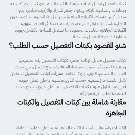
كبتات تفصيل مقابل كبتات جاهزة :الكبت الجاهز هو كبت يتم تصنيعه
بمقامات وتصاميم ثابتة، ويكون جاهز للشراء والتركيب مباشرة بدون
تعديل كبير.
مميزات الكبتات الجاهزة
سعر أقل غالبًا،متوفر مباشرة بدون
انتظار،مناسب للحلول السريعة،خيارات متعددة في المعارض
عيوب
الكبتات الجاهزة
مقاسات محدودة،ما تستغل المساحة بالكامل،جودة
متفاوتة،صعوبة التعديل مستقبلاً
شنو المقصود بكبتات التفصيل حسب الطلب؟
كبتات تفصيل مقابل كبتات جاهزة :كبتات التفصيل يتم تصميمها
وتنفيذها خصيصًا حسب مساحة الغرفة واحتياج العميل، من حيث
المقاس، التقسيم، اللون، ونوع الخامة.
مميزات كبتات التفصيل
استغلال
كامل للمساحةؤتصميم حسب الذوق،تقسيم داخلي عملي،جودة
أعلي،عمر أطول
عيوب كبتات التفصيل
سعر أعلى شوي،تحتاج وقت
للتنفيذ،تتطلب جهة موثوقه
مقارنة شاملة بين كبتات التفصيل والكبتات
الجاهزة
المقاسات واستغلال المساحة الكبت الجاهز يعتمد على مقاسات عامة،
وغالبًا يترك فراغات غير مستغلة. أما كبت التفصيل فيُنفذ بالسنتيمتر