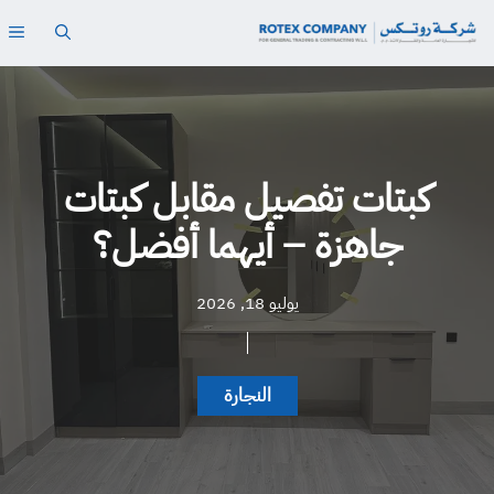
نتقل
ال
لى
لمحتوى
كبتات تفصيل مقابل كبتات
جاهزة – أيهما أفضل؟
يوليو 18, 2026
النجارة