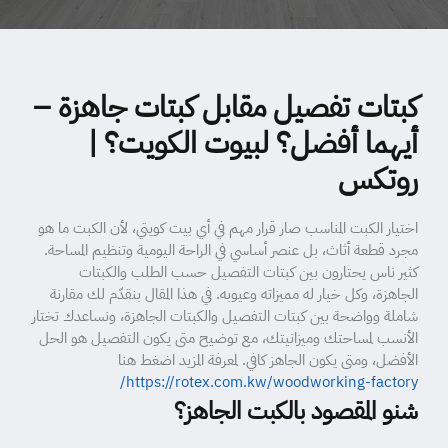
كبتات تفصيل مقابل كبتات جاهزة –
أيهما أفضل؟ لبيوت الكويت؟ |
روتكس
اختيار الكبت المناسب صار قرار مهم في أي بيت كويتي، لأن الكبت ما هو
مجرد قطعة أثاث، بل عنصر أساسي في الراحة اليومية وتنظيم المساحة.
كثير ناس يحتارون بين كبتات التفصيل حسب الطلب والكبتات
الجاهزة، وكل خيار له مميزاته وعيوبه. في هذا المقال بنقدّم لك مقارنة
شاملة وواضحة بين كبتات التفصيل والكبتات الجاهزة، ونساعدك تختار
الأنسب لمساحتك وميزانيتك، مع توضيح متى يكون التفصيل هو الحل
الأفضل، ومتى يكون الجاهز كافي. لمعرفة المزيد اضغط هنا
https://rotex.com.kw/woodworking-factory/
شنو المقصود بالكبت الجاهز؟