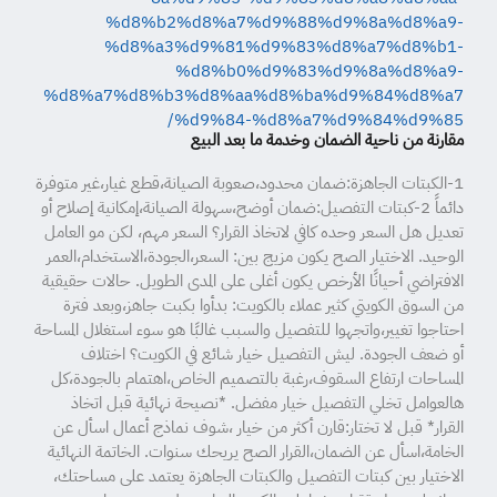
%d8%b2%d8%a7%d9%88%d9%8a%d8%a9-
%d8%a3%d9%81%d9%83%d8%a7%d8%b1-
%d8%b0%d9%83%d9%8a%d8%a9-
%d8%a7%d8%b3%d8%aa%d8%ba%d9%84%d8%a7
%d9%84-%d8%a7%d9%84%d9%85/
مقارنة من ناحية الضمان وخدمة ما بعد البيع
1-الكبتات الجاهزة:ضمان محدود،صعوبة الصيانة،قطع غيار،غير متوفرة
دائماً 2-كبتات التفصيل:ضمان أوضح،سهولة الصيانة،إمكانية إصلاح أو
تعديل هل السعر وحده كافي لاتخاذ القرار؟ السعر مهم، لكن مو العامل
الوحيد. الاختيار الصح يكون مزيج بين: السعر،الجودة،الاستخدام،العمر
الافتراضي أحيانًا الأرخص يكون أغلى على المدى الطويل. حالات حقيقية
من السوق الكويتي كثير عملاء بالكويت: بدأوا بكبت جاهز،وبعد فترة
احتاجوا تغيير،واتجهوا للتفصيل والسبب غالبًا هو سوء استغلال المساحة
أو ضعف الجودة. ليش التفصيل خيار شائع في الكويت؟ اختلاف
المساحات ارتفاع السقوف،رغبة بالتصميم الخاص،اهتمام بالجودة،كل
هالعوامل تخلي التفصيل خيار مفضل. *نصيحة نهائية قبل اتخاذ
القرار* قبل لا تختار:قارن أكثر من خيار ،شوف نماذج أعمال اسأل عن
الخامة،اسأل عن الضمان،القرار الصح يريحك سنوات. الخاتمة النهائية
الاختيار بين كبتات التفصيل والكبتات الجاهزة يعتمد على مساحتك،