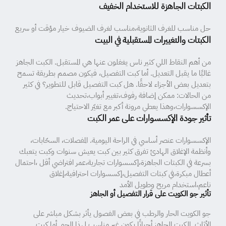
الكبتات الجاهزة للاستخدام الخفيف
حل مناسب للغرف الثانوية،مناسب لغرف الضيوف خيار مؤقت أو سريع
الكبتات والتغييرات المستقبلية في البيت
من أهم النقاط اللي كثير ناس يغفلون عنها هي المستقبل. الكبت الجاهز
غالبًا ما يقبل التعديل. أما كبت التفصيل، فيكون مصمم بطريقة تسمح
بتعديل بعض الأجزاء لاحقًا. هل كبت التفصيل قابل للتطوير؟ في كثير
من الحالات: ممكن إضافة رفوف،تغيير أبواب،تحديث
الإكسسوارات،وهذا يعطي مرونة أكبر مع تغيّر الاحتياج.
تأثير جودة الإكسسوارات على عمر الكبت
الإكسسوارات عنصر أساسي في الراحة اليومية. المفصلات، السحّابات،
وأنظمة الإغلاق الهادئ تفرق كثير بين كبت يعيش سنوات وكبت يتعبك
بسرعة في الكبتات الجاهزة،إكسسوارات تجارية،عمر افتراضي أقل ،احتمال
أعطال مبكرة،في كبتات التفصيل،إكسسوارات احترافية،إغلاق
ناعم،استخدام مريح وطويل الأمد
تأثير جو الكويت على قرار التفصيل أو الجاهز
جو الكويت الحار والرطب في بعض الفصول يأثر بشكل مباشر على
الأثاث. الكبت الجاهز أحيانًا يكون غير مناسب لهذا الجو. أما كبت