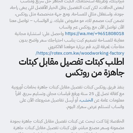
ميزانيتك، وطريقة استخدامك. الكبت الجاهز حل سريع ومناسب
لبعض الحالات، لكن كبت التفصيل يظل الخيار الأفضل للي يبغى راحة،
جودة، واستغلال مثالي للمساحة. ومع جهة متخصصة مثل روتكس،
تضمن كبت مصمم لك، مو مفروض عليك. زر الواتساب – تواصل معنا
الآن تواصل الآن مع روتكس عبر واتساب
https://wa.me/+9651808018
واحصل على: استشارة مجانية
معاينة للمساحة تصميم كبت يناسب احتياجك سعر واضح بدون
مفاجآت لمعرفة المزيد قم بزيارة موقعنا الالكتروني
https://rotex.com.kw/woodworking-factory/
اطلب كبتات تفصيل مقابل كبتات
جاهزة من روتكس
ينفذ فريق روتكس كبتات تفصيل مقابل كبتات جاهزة بخامات أوروبية
مع كفالة تصل إلى 25 سنة ورفع قياسات مجاني وتسليم سريع. اقرأ
معلومات عامة عن
الخشب
، أو أرسل تفاصيل مشروعك الآن على
واتساب لتستلم عرض سعرك اليوم.
الخلاصة: إذا كنت تبحث عن كبتات تفصيل مقابل كبتات جاهزة بجودة
مضمونة وسعر مصنع مباشر، فإن كبتات تفصيل مقابل كبتات جاهزة