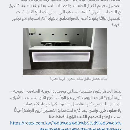
التفصيل، فيتم اختيار الخامات والدهانات المناسبة للبيئة المحلية. *الفرق
في التشطيب النهائي* التشطيب هو اللي يعطي الانطباع الأول. كبت
التفصيل غالبًا يكون: أنعم بالحواف،أدق بالزوايا،أكثر انسجام مع ديكور
الغرفة
كبتات تفصيل مقابل كبتات جاهزة – أيهما أفضل؟
بينما الجاهز يكون تشطيبه صناعي ومحدود. تجربة المستخدم اليومية –
أيهما أريح؟ الراحة اليومية تظهر مع الوقت. فتح الأبواب، سحب الأدراج،
الوصول للملابس، كلها تفاصيل صغيرة لكنها مهمة. كثير عملاء
يلاحظون فرق واضح بعد فترة استخدام: التفصيل أريح الجاهز أحيانًا
يسبب إزعاج
لتصميم الكبت الزاوية اضغط هنا
https://rotex.com.kw/%d8%aa%d8%b5%d9%85%d9%
8a%d9%85-%d9%83%d8%a8%d8%aa-