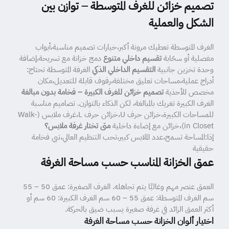
تصميم خزائن للغرف المتوسطة – توازن بين
الشكل والعملية
الغرف المتوسطة تعطيك مرونة أكبر،خيارات تصميم مناسبة،أبواب
مفصلية أو سحّابة
تقسيم داخلي متنوع
دمج خزانة مع تسريحة،إضافة
وحدة تخزين جانبية
التقسيم الداخلي الذكي
الغرفة المتوسطة تحتاج:
أدراج عملية،مساحات تعليق مختلفة،رفوف قابلة للتعديل،مكان
مخصص للأحذية
تصميم خزائن للغرف الكبيرة – فخامة بدون مبالغة
الغرف الكبيرة تغريك بالمبالغة، لكن الذكاء بالتوازن. تصاميم مناسبة
للمساحات الكبيرة،خزائن حرف U،خزائن حرف L،غرف ملابس (Walk-
in Closet)،خزائن مع إضاءة داخلية
متى تختار غرفة ملابس؟
إذا:المساحة تسمح،عدد الملابس كبير،تحب التنظيم العالي،تبي فخامة
حقيقية
عمق الخزانة المناسب حسب مساحة الغرفة
العمق عنصر مهم وغالبًا يتم تجاهله. الغرف الصغيرة: عمق 50 – 55
سم الغرف المتوسطة: عمق 55 – 60 سم الغرف الكبيرة: 60 سم أو
أكثر العمق الزائد في غرفة صغيرة يسبب ضيق بالحركة.
اختيار ألوان الخزانة حسب مساحة الغرفة