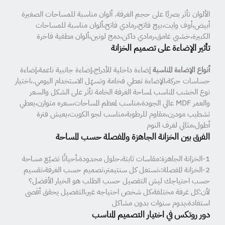
الألوان تأثر بصريًا على حجم الغرفة. ألوان مناسبة للمساحات الصغيرة
أبيض،أوف وايت،بيج فاتح،رمادي فاتح،ألوان مناسبة للمساحات
الكبيرة،خشبي غامق،رمادي داكن،دمج لونين،ألوان مطفية فاخرة
تأثير الإضاءة على تصميم الخزانة
أنواع الإضاءة المناسبة
إضاءة داخلية للأدراج،إضاءة جانبية ناعمة،إضاءة
حساسات حركة،الإضاءة تعطي فخامة وتسهّل الاستخدام اليومي.،اختيار
نوع الخشب المناسب لمساحة الغرفة الخامة تأثر على الشكل والسعر
والعمر MDF عالي الجودة،مناسب لمعظم المساحات،سعره متوازن،يعطي
تشطيب مودرن،مقاوم للرطوبة،مناسب لجو الكويت،يعيش فترة
أطول،مثالي لغرف النوم
الفرق بين الخزانة الجاهزة والمفصلة حسب المساحة
1-الخزانة الجاهزة:مقاسات ثابتة،حلول محدودة،أحيانًا تضيّع مساحة
2-الخزانة المفصلة:،تستغل كل سنتيمتر،تصميم حسب الغرفة،تقسيم
حسب احتياجك ليش التفصيل حسب الطلب هو الخيار الأفضل؟
لأن:كل غرفة مختلفة،كل شخص احتياجه غير،التفصيل يحقق أقصى
استفادة،يدوم سنوات بدون مشاكل
دور روتكس في اختيار التصميم المناسب