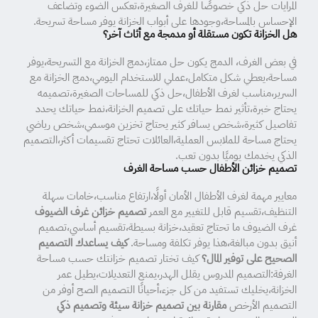
المرايات حل ذكي خصوصًا للغرف الصغيرة،تعكس الضوء وتضاعف
الإحساس بالمساحة،وجودها على أبواب الخزانة يوفر مساحة تسريحة.
هل الخزانة تكون مستقلة أو مدمجة مع أثاث آخر؟
في بعض الغرف، الدمج يكون حل ممتاز،دمج الخزانة مع التسريحة،يوفر
مساحة،يعطي شكل متكامل،عملي للاستخدام اليومي،دمج الخزانة مع
السرير،مناسب لغرف الأطفال،حل ذكي للمساحات الصغيرة،تصميمه
يحتاج خبرة،تأثير نمط حياتك على تصميم الخزانة،نمط حياتك يحدد
تفاصيل كثيرة،شخص يسافر كثير يحتاج تخزين موسمي،شخص رياضي
يحتاج مساحة للملابس العملية،العائلات تحتاج تقسيمات أكثر،التصميم
الذكي يخدمك يوميًا بدون تعب.
تصميم خزائن الأطفال حسب مساحة الغرف
معايير مهمة لغرف الأطفال الأمان أولًا،ارتفاع مناسب،خامات سهلة
التنظيف،تقسيم قابل للتغيير مع العمر
تصميم خزائن غرف الضيوف
غرف الضيوف ما تحتاج تعقيد،خزانة بسيطة،تقسيم أساسي،تصميم
أنيق بدون مبالغة،هذا يوفر تكلفة ومساحة.
كيف يساعدك التصميم
الصحيح على توفير المال؟
كيف تختار تصميم خزانتك حسب مساحة
الغرفة:التصميم المدروس يقلل الهدر،يمنع التعديلات،يطيل عمر
الخزانة،يخليك تستفيد من كل جزء،أحيانًا التصميم الصح أوفر من
التصميم الأرخص
مقارنة بين تصميم خزانة سيئة وتصميم ذكي