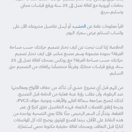
بخامات أوروبية مع كفالة تصل إلى 25 سنة ورفع قياسات مجاني
وتسليم سريع.
اقرأ معلومات عامة عن
الخشب
، أو أرسل تفاصيل مشروعك الآن على
واتساب لتستلم عرض سعرك اليوم.
الخلاصة: إذا كنت تبحث عن كيف تختار تصميم خزانتك حسب مساحة
الغرفة؟ بجودة مضمونة وسعر مصنع مباشر، فإن كيف تختار تصميم
خزانتك حسب مساحة الغرفة؟ مع روتكس يمنحك كفالة تصل إلى 25
سنة، ورفع قياسات مجانيًا، وفريقًا متخصصًا يرافقك من التصميم حتى
التسليم.
من المهم قبل أي مشروع خشبي أن تتأكد من جفاف الألواح ومعالجتها
ضد الرطوبة، وأن تطلب رؤية عينة فعلية من الخامة قبل التصنيع.
كذلك يُنصح بمراجعة سماكة الظهر والأرفف، ونوعية حواف الـPVC،
ودرجة إغلاق المفصلات الناعمة، فهذه التفاصيل تفرّق كثيرًا في عمر
القطعة. وتذكّر أن السعر الرخيص جدًا غالبًا يعني التضحية بواحدة من
هذه النقاط على الأقل، بينما المصنع الموثوق يوضح لك كل المواصفات
كتابيًا قبل التعاقد، ويمنحك كفالة حقيقية مكتوبة تحمي استثمارك