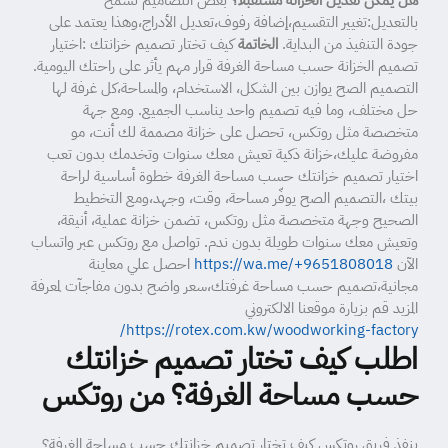
هل يمكن تعديل الخزانة مستقبلًا؟
بعض التصاميم تسمح
بالتعديل:تغيير التقسيم،إضافة رفوف،تعديل الأدراج،وهذا يعتمد على
جودة التنفيذ من البداية.
الخاتمة
كيف تختار تصميم خزانتك :اختيار
تصميم الخزانة حسب مساحة الغرفة قرار مهم يأثر على راحتك اليومية.
التصميم الصح يوازن بين الشكل، الاستخدام، والمساحة،كل غرفة لها
حل مختلف، وما فيه تصميم واحد يناسب الجميع. ومع جهة
متخصصة مثل روتكس، تحصل على خزانة مصممة لك أنت، مو
مفروضة عليك،خزانة ذكية تعيش معك سنوات وتخدمك بدون تعب
اختيار تصميم خزانتك حسب مساحة الغرفة خطوة أساسية لراحة
بيتك ،التصميم الصح يوفّر مساحة، وقت، وجهد،ومع التخطيط
الصحيح وجهة متخصصة مثل روتكس، تضمن خزانة عملية، أنيقة،
وتعيش معك سنوات طويلة بدون ندم. تواصل مع روتكس عبر واتساب
الآن
https://wa.me/+9651808018
احصل علي معاينة
مجانية،تصميم حسب مساحة غرفتك،سعر واضح بدون مفاجآت لمعرفة
المزيد قم بزيارة موقعنا الالكتروني
https://rotex.com.kw/woodworking-factory/
اطلب كيف تختار تصميم خزانتك
حسب مساحة الغرفة؟ من روتكس
ينفذ فريق روتكس كيف تختار تصميم خزانتك حسب مساحة الغرفة؟