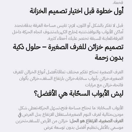
فخمة.
أول خطوة قبل اختيار تصميم الخزانة
قبل لا تفكر بالشكل أو اللون، لازم: تقيس مساحة الغرفة بدقة،تحدد
أماكن الأبواب والنوافذ،تنتبه لمخارج الكهرباء،تشوف اتجاه الحركة داخل
الغرفة،المعاينة المسبقة تختصر عليك أخطاء كثيرة.
تصميم خزائن للغرف الصغيرة – حلول ذكية
بدون زحمة
الغرف الصغيرة تحتاج تفكير مختلف تمامًا،أفضل أنواع الخزائن للغرف
الصغيرة،خزائن بأبواب سحّابة،خزائن بارتفاع السقف،خزائن بألوان
فاتحة،خزائن مع مرايات
ليش الأبواب السحّابة هي الأفضل؟
الأبواب السحّابة: ما تحتاج مساحة فتح،تسهّل الحركة،تعطي شكل
مودرن،مثالية لغرف النوم الصغيرة،استغلال الارتفاع بدل العرض
في
الغرف الصغيرة، الارتفاع هو الحل:
خزائن من الأرض للسقف،تخزين
موسمي بالأعلى،تنظيم أفضل بدون توسعة عرض