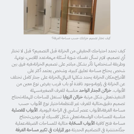
كيف تختار تصميم خزانتك حسب مساحة الغرفة؟
كيف تحدد احتياجك الحقيقي من الخزانة قبل التصميم؟ قبل لا تختار
أي تصميم، لازم تسأل نفسك شوية أسئلة مهمة،عدد الملابس، نوعها،
وطريقة استخدامها تأثر بشكل مباشر على تصميم الخزانة،فيه فرق بين
شخص يحتاج مساحة تعليق كبيرة، وشخص يعتمد أكثر على
الأدراج،مكان الخزانة يحدد شكلها النهائي،الخزانة على جدار كامل تختلف
عن الخزانة في زاوية،وجود نافذة أو باب قريب يفرض نوع معين من
الأبواب.
خزائن الجدار الواحد
مناسبة للغرف الصغيرة،سهلة
التنفيذ،تعطي شكل مرتبة
خزائن الزوايا
تستغل المساحات المهملة،تحتاج
تصميم دقيق،مثالية للغرف غير المنتظمة،اختيار نوع الأبواب حسب
مساحة الغرفة،الأبواب عنصر أساسي في الراحة اليومية.
الأبواب المفصلية
مناسبة للمساحات الواسعة،تعطي شكل كلاسيك أو مودرن،تحتاج
مساحة فتح كافية
الأبواب السحّابة
مثالية للمساحات الضيقة،عملية
جدًا،منتشرة في التصاميم الحديثة
دور المرايات في تكبير مساحة الغرفة