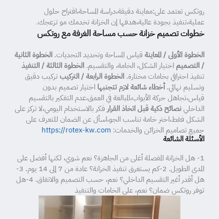
روتكس تعتمد على:معاينة دقيقة،دراسة المساحة،اقتراح حلول
عملية،تنفيذ بجودة عالية،هدفها إن الخزانة تخدمك مو تزعجك.
خطوات تصميم خزانة حسب مساحة الغرفة مع روتكس
الخطوة الأولى / المعاينة
قياس المساحة وتحديد التحديات.
الخطوة الثانية
/ التصميم
اختيار الشكل، الخامة، والتقسيم.
الخطوة الثالثة / التنفيذ
تنفيذ احترافي بخامات مختارة.
الخطوة الرابعة / التركيب
تركيب دقيق
وتسليم نهائي.
أخطاء شائعة لازم تتجنبها
اختيار تصميم بدون
قياس،تجاهل حركة الأبواب،المبالغة في العمق،عدم التفكير بالتقسيم
الداخلي
نصائح ذكية قبل اتخاذ القرار
فكر بالاستخدام اليومي،لا تركز على
الشكل فقط،اختر خامة تناسب الجو،اسأل عن الضمان للتعرف على
جميع تصاميم الخزائن والخدمات:
https://rotex-kw.com
الأسئلة الشائعة
1- هل الخزانة المفصلة أغلى من الجاهزة؟ نعم شوي، لكنها أفضل على
المدى الطويل. 2-كم يستغرق تنفيذ الخزانة؟ عادة من 7 إلى 14 يوم. 3-
هل أقدر أغير التقسيم الداخلي؟ نعم، حسب التصميم والاتفاق. 4-هل
توفر روتكس ضمان؟ نعم، على الخامات والتنفيذ