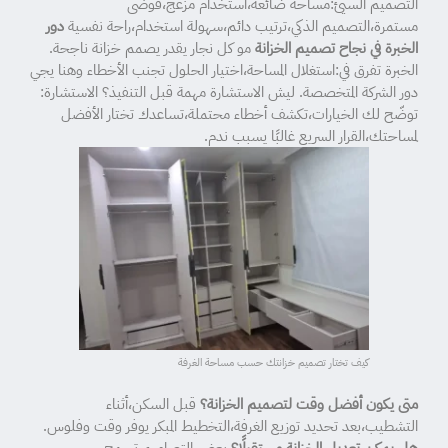
التصميم السيئ:مساحة ضائعة،استخدام مزعج،فوضى
مستمرة،التصميم الذكي،ترتيب دائم،سهولة استخدام،راحة نفسية
دور
الخبرة في نجاح تصميم الخزانة
مو كل نجار يقدر يصمم خزانة ناجحة.
الخبرة تفرق في:استغلال المساحة،اختيار الحلول تجنب الأخطاء وهنا يجي
دور الشركة المتخصصة. ليش الاستشارة مهمة قبل التنفيذ؟ الاستشارة:
توضّح لك الخيارات،تكشف أخطاء محتملة،تساعدك تختار الأفضل
لمساحتك،القرار السريع غالبًا يسبب ندم.
كيف تختار تصميم خزانتك حسب مساحة الغرفة
متى يكون أفضل وقت لتصميم الخزانة؟
قبل السكن،أثناء
التشطيب،بعد تحديد توزيع الغرفة،التخطيط المبكر يوفر وقت وفلوس.