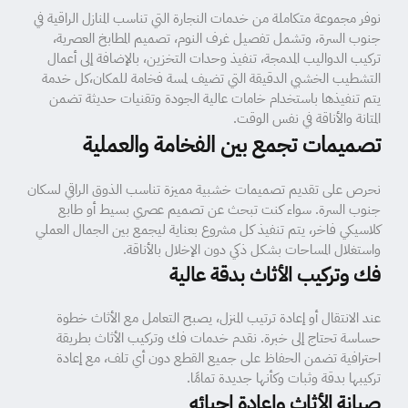
نوفر مجموعة متكاملة من خدمات النجارة التي تناسب المنازل الراقية في
جنوب السرة، وتشمل تفصيل غرف النوم، تصميم المطابخ العصرية،
تركيب الدواليب المدمجة، تنفيذ وحدات التخزين، بالإضافة إلى أعمال
التشطيب الخشبي الدقيقة التي تضيف لمسة فخامة للمكان،كل خدمة
يتم تنفيذها باستخدام خامات عالية الجودة وتقنيات حديثة تضمن
المتانة والأناقة في نفس الوقت.
تصميمات تجمع بين الفخامة والعملية
نحرص على تقديم تصميمات خشبية مميزة تناسب الذوق الراقي لسكان
جنوب السرة. سواء كنت تبحث عن تصميم عصري بسيط أو طابع
كلاسيكي فاخر، يتم تنفيذ كل مشروع بعناية ليجمع بين الجمال العملي
واستغلال المساحات بشكل ذكي دون الإخلال بالأناقة.
فك وتركيب الأثاث بدقة عالية
عند الانتقال أو إعادة ترتيب المنزل، يصبح التعامل مع الأثاث خطوة
حساسة تحتاج إلى خبرة. نقدم خدمات فك وتركيب الأثاث بطريقة
احترافية تضمن الحفاظ على جميع القطع دون أي تلف، مع إعادة
تركيبها بدقة وثبات وكأنها جديدة تمامًا.
صيانة الأثاث وإعادة إحيائه