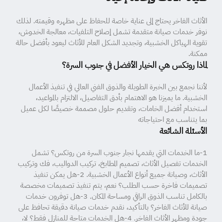
الأثاث الفاخر يحتاج إلى عناية خاصة للحفاظ على مظهره وقيمته. لذلك
نوفر خدمات صيانة متقدمة تشمل إصلاح التلفيات، معالجة الخدوش،
تقوية الهياكل الخشبية، وتجديد الشكل العام للأثاث ليعود بأفضل حالة
ممكنة.
لماذا روتكس هي الخيار الأفضل في جنوب السرة؟
لأننا نجمع بين الخبرة الطويلة والذوق الفني العالي في تنفيذ الأعمال
الخشبية. ما يميزنا هو الاهتمام بأدق التفاصيل، الالتزام بالمواعيد،
استخدام أفضل الخامات، وتقديم حلول مصممة خصيصًا لكل عميل
بما يتناسب مع احتياجاته
الأسئلة الشائعة
1-ما الخدمات التي يقدمها نجار جنوب السرة من روتكس؟ تشمل
الخدمات تفصيل الأثاث، تصميم المطابخ، تركيب الدواليب، فك وتركيب
الأثاث، وصيانة جميع أنواع الأعمال الخشبية. 2-هل يمكن تنفيذ
تصميمات فاخرة حسب الطلب؟ نعم، يتم تنفيذ تصميمات مخصصة
بالكامل تناسب الذوق الراقي ومساحة المكان. 3-هل توفرون خدمات
صيانة للأثاث الفاخر؟ بالتأكيد، نقدم خدمات صيانة دقيقة تحافظ على
جودة ومظهر الأثاث الفاخر. 4-هل الخدمات متاحة للمنازل فقط؟ لا،