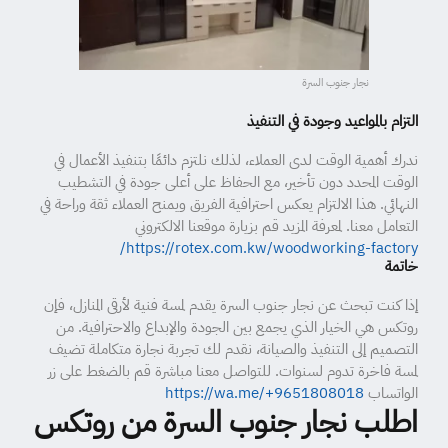
نجار جنوب السرة
التزام بالمواعيد وجودة في التنفيذ
ندرك أهمية الوقت لدى العملاء، لذلك نلتزم دائمًا بتنفيذ الأعمال في
الوقت المحدد دون تأخير، مع الحفاظ على أعلى جودة في التشطيب
النهائي. هذا الالتزام يعكس احترافية الفريق ويمنح العملاء ثقة وراحة في
التعامل معنا. لمعرفة المزيد قم بزيارة موقعنا الالكتروني
https://rotex.com.kw/woodworking-factory/
خاتمة
إذا كنت تبحث عن نجار جنوب السرة يقدم لمسة فنية لأرقى المنازل، فإن
روتكس هي الخيار الذي يجمع بين الجودة والإبداع والاحترافية. من
التصميم إلى التنفيذ والصيانة، نقدم لك تجربة نجارة متكاملة تضيف
لمسة فاخرة تدوم لسنوات. للتواصل معنا مباشرة قم بالضغط على زر
الواتساب
https://wa.me/+9651808018
اطلب نجار جنوب السرة من روتكس