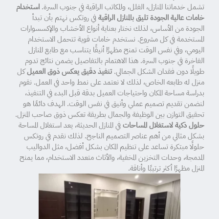
تشمل خدماتنا المنازل، الفلل، والمكاتب الراقية في جنوب السرة.
استخدام
خامات عالية الجودة تليق بالمنازل الراقية
في روتكس نهتم بأن تبدأ
الجودة من الأساس، لذلك نختار بعناية أنواع الأخشاب والإكسسوارات
المستخدمة في كل مشروع. نستخدم خامات قوية تتحمل الاستخدام
اليومي، وفي نفس الوقت تمنح مظهرًا أنيقًا يتناسب مع طابع المنازل
الفاخرة في جنوب السرة. هذا الاهتمام بالتفاصيل يضمن نتائج تدوم
طويلًا دون فقدان الشكل الجمالي.
تنفيذ دقيق يعكس ذوق العميل
كل
منزل له طابعه الخاص، لذلك لا نعتمد على نمط واحد في العمل. نقوم
بدراسة مساحة المكان واحتياجات العميل بدقة قبل البدء في التنفيذ،
لنضمن تقديم تصميم عملي وأنيق في نفس الوقت. الهدف دائمًا هو
تحقيق التوازن بين الوظيفة والجمال بطريقة تعكس ذوق صاحب المنزل.
حلول ذكية لاستغلال المساحات
في المنازل الحديثة، يعد استغلال المساحة
بشكل مثالي من أهم عناصر التصميم الناجح. لذلك نقدم في روتكس
حلولًا مبتكرة تساعد على تنظيم المكان بشكل أفضل، مثل الدواليب
المدمجة، وحدات التخزين المخفية، والأثاث متعدد الاستخدام، مما يمنح
المنزل مظهرًا أكثر ترتيبًا وأناقة.