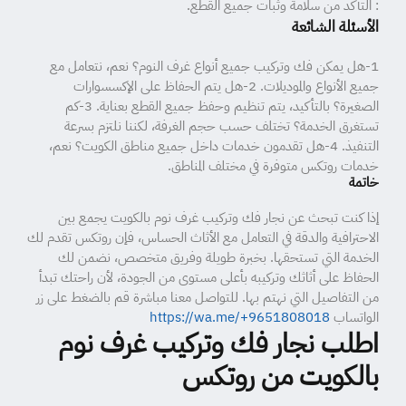
: التأكد من سلامة وثبات جميع القطع.
الأسئلة الشائعة
1-هل يمكن فك وتركيب جميع أنواع غرف النوم؟ نعم، نتعامل مع
جميع الأنواع والموديلات. 2-هل يتم الحفاظ على الإكسسوارات
الصغيرة؟ بالتأكيد، يتم تنظيم وحفظ جميع القطع بعناية. 3-كم
تستغرق الخدمة؟ تختلف حسب حجم الغرفة، لكننا نلتزم بسرعة
التنفيذ. 4-هل تقدمون خدمات داخل جميع مناطق الكويت؟ نعم،
خدمات روتكس متوفرة في مختلف المناطق.
خاتمة
إذا كنت تبحث عن نجار فك وتركيب غرف نوم بالكويت يجمع بين
الاحترافية والدقة في التعامل مع الأثاث الحساس، فإن روتكس تقدم لك
الخدمة التي تستحقها. بخبرة طويلة وفريق متخصص، نضمن لك
الحفاظ على أثاثك وتركيبه بأعلى مستوى من الجودة، لأن راحتك تبدأ
من التفاصيل التي نهتم بها. للتواصل معنا مباشرة قم بالضغط على زر
الواتساب
https://wa.me/+9651808018
اطلب نجار فك وتركيب غرف نوم
بالكويت من روتكس