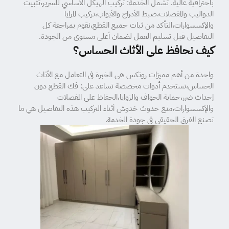
باحترافية عالية. تشمل الخدمة: تركيب الهيكل الأساسي للسرير،تثبيت
الدواليب والمفصلات،ضبط الأدراج والأبواب،تركيب المرايا
والإكسسوارات،التأكد من ثبات جميع القطع،نقوم بمراجعة كل
التفاصيل قبل تسليم العمل لضمان أعلى مستوى من الجودة.
كيف نحافظ على الأثاث الحساس؟
واحدة من أهم مميزات روتكس هي الخبرة في التعامل مع الأثاث
الحساس،نستخدم أدوات مخصصة تساعد على: فك القطع دون
إحداث ضرر،حماية الحواف والزوايا،الحفاظ على المفصلات
والإكسسوارات،منع حدوث خدوش أثناء التركيب هذه التفاصيل هي ما
تصنع الفرق الحقيقي في جودة الخدمة.