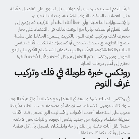
غرف النوم ليست مجرد سرير أو دولاب، بل تحتوي على تفاصيل دقيقة
مثل المفصلات، السكك، الألواح الخشبية، وحدات التخزين،
والإكسسوارات الداخلية. وأي خطأ أثناء الفك أو التركيب قد يؤدي إلى
تلف القطع أو ضعف ثباتها مع الوقت،لذلك فإن الاعتماد على نجار
محترف لفك وتركيب غرف النوم بالكويت يضمن: الحفاظ على سلامة
جميع القطع،منع حدوث خدوش أو كسور،إعادة تركيب الأثاث بنفس
الثبات والكفاءة،توفير الوقت والجهد،ضمان الاستخدام الآمن على المدى
الطويل،ومع روتكس، يتم التعامل مع كل قطعة وكأنها قطعة فاخرة
تحتاج إلى أعلى درجات العناية.
روتكس خبرة طويلة في فك وتركيب
غرف النوم
في روتكس، نمتلك خبرة واسعة في التعامل مع مختلف أنواع غرف النوم،
سواء كانت مودرن، كلاسيك، مستوردة، أو مصممة حسب الطلب،فريقنا
مدرب على استخدام أحدث الأدوات والأساليب التي تضمن فك الأثاث
بطريقة منظمة، وتركيبه من جديد بنفس الجودة والثبات،نحن لا نقدم
خدمة نقل أثاث فقط، بل نقدم راحة واطمئنان للعميل بأن كل قطعة
ستصل وتُركب كما كانت تمامًا.