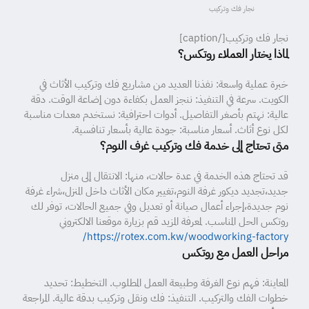
نجار فك وتركيب
نجار فك وتركيب[/caption]
لماذا يختار العملاء روتكس؟
خبرة عملية واسعة: نفذنا العديد من مشاريع فك وتركيب الأثاث في
الكويت. سرعة في التنفيذ: ننجز العمل بكفاءة دون إضاعة الوقت. دقة
عالية: نهتم بأصغر التفاصيل. أدوات احترافية: نستخدم معدات مناسبة
لكل نوع أثاث. أسعار مناسبة: جودة عالية بأسعار تنافسية.
متى تحتاج إلى خدمة فك وتركيب غرف النوم؟
قد تحتاج هذه الخدمة في عدة حالات، منها: الانتقال إلى منزل
جديد،تجديد ديكور غرفة النوم،تغيير مكان الأثاث داخل المنزل،شراء غرفة
نوم جديدة،إجراء أعمال صيانة أو تعديل وفي جميع الحالات، توفر لك
روتكس الحل المناسب. لمعرفة المزيد قم بزيارة موقعنا الالكتروني
https://rotex.com.kw/woodworking-factory/
مراحل العمل مع روتكس
المعاينة: فهم نوع الغرفة وطبيعة العمل المطلوب. التخطيط: تحديد
خطوات الفك والتركيب. التنفيذ: فك ونقل وتركيب بدقة عالية. المراجعة