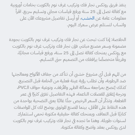
ينفذ فريق روتكس نجار فك وتركيب غرف نوم بالكويت بخامات أوروبية
مع كفالة تصل إلى 25 سنة ورفع قياسات مجاني وتسليم سريع. اقرأ
معلومات عامة عن
الخشب
، أو أرسل تفاصيل مشروعك الآن على
واتساب لتستلم عرض سعرك اليوم.
الخلاصة: إذا كنت تبحث عن نجار فك وتركيب غرف نوم بالكويت بجودة
مضمونة وسعر مصنع مباشر، فإن نجار فك وتركيب غرف نوم بالكويت
مع روتكس يمنحك كفالة تصل إلى 25 سنة، ورفع قياسات مجانيًا،
وفريقًا متخصصًا يرافقك من التصميم حتى التسليم.
من المهم قبل أي مشروع خشبي أن تتأكد من جفاف الألواح ومعالجتها
ضد الرطوبة، وأن تطلب رؤية عينة فعلية من الخامة قبل التصنيع.
كذلك يُنصح بمراجعة سماكة الظهر والأرفف، ونوعية حواف الـPVC،
ودرجة إغلاق المفصلات الناعمة، فهذه التفاصيل تفرّق كثيرًا في عمر
القطعة. وتذكّر أن السعر الرخيص جدًا غالبًا يعني التضحية بواحدة من
هذه النقاط على الأقل، بينما المصنع الموثوق يوضح لك كل المواصفات
كتابيًا قبل التعاقد، ويمنحك كفالة حقيقية مكتوبة تحمي استثمارك
لسنوات طويلة. وهذا ما تجده في نجار فك وتركيب غرف نوم بالكويت
لدى روتكس بعقد واضح وكفالة مكتوبة.