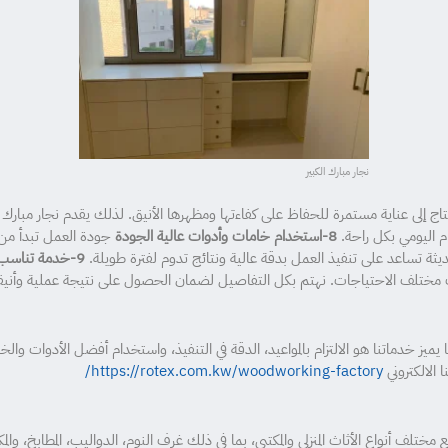
نجار مبارك الكبير
اج إلى عناية مستمرة للحفاظ على كفاءتها ومظهرها الأنيق. لذلك يقدم نجار مبارك
م اليومي بكل راحة.
8-استخدام خامات وأدوات عالية الجودة
جودة العمل تبدأ من 
ديثة تساعد على تنفيذ العمل بدقة عالية ونتائج تدوم لفترة طويلة.
9-خدمة تناسب المنازل والمكاتب
 مختلف الاحتياجات. نهتم بكل التفاصيل لضمان الحصول على نتيجة عملية وأنيقة
ا يميز خدماتنا هو الالتزام بالمواعيد، الدقة في التنفيذ، واستخدام أفضل الأدوات
 الالكتروني
https://rotex.com.kw/woodworking-factory/