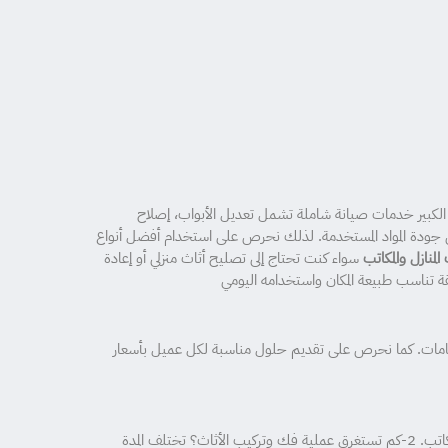
 الكبير خدمات صيانة شاملة تشمل تعديل الأبواب، إصلاح
جودة المواد المستخدمة. لذلك نحرص على استخدام أفضل أنواع
سواء كنت تحتاج إلى تصليح أثاث منزلي أو إعادة
 تناسب طبيعة المكان واستخدامه اليومي
 والخامات. كما نحرص على تقديم حلول مناسبة لكل عميل بأسعار
1-هل يمكن فك وتركيب جميع أنواع الأثاث؟ نعم، يتم التعامل مع مختلف أنواع الأثاث المنزلي والمكتبي، بما في ذلك غرف النوم، الدواليب، المطابخ، والمكاتب. 2-كم تستغرق عملية فك وتركيب الأثاث؟ تختلف المدة