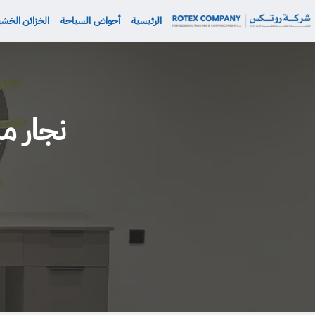
نتقل
الرئيسية
أحواض السباحة
الخزائن الخشب
لى
لمحتوى
نجار م