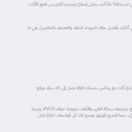
 على جودة التنفيذ. 3-هل يمكن إصلاح الأثاث القديم بدلًا من استبداله؟ بالتأكيد، يمكن إصلاح وتجديد الكثير من قطع الأثاث
ثاثك بأفضل حالة. الجودة، الدقة، والاهتمام بالتفاصيل هي ما
الخلاصة: إذا كنت تبحث عن نجار مبارك الكبير فك وتركيب وتصليح أثاث بجودة مضمونة وسعر مصنع مباشر، فإن نجار مبارك الكبير فك وتركيب وتصليح أثاث مع روتكس يمنحك كفالة تصل إلى 25 سنة، ورفع
من المهم قبل أي مشروع خشبي أن تتأكد من جفاف الألواح ومعالجتها ضد الرطوبة، وأن تطلب رؤية عينة فعلية من الخامة قبل التصنيع. كذلك يُنصح بمراجعة سماكة الظهر والأرفف، ونوعية حواف الـPVC، ودرجة
ل، بينما المصنع الموثوق يوضح لك كل المواصفات كتابيًا قبل