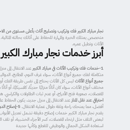
نجار مبارك الكبير فك وتركيب وتصليح أثاث بأعلى مستوى من الاحت
متخصص يمتلك الخبرة والمهارة للحفاظ على أثاثك بحالته المثالية
الأثاث وتطيل عمره.
أبرز خدمات نجار مبارك الكبير 
1-خدمات فك وتركيب الأثاث في مبارك الكبير
عند الانتقال إلى منز
متكاملة لفك جميع أنواع الأثاث، سواء غرف النوم، المطابخ، الدوا
جميع أنواع الأثاث
ليس كل الأثاث يحتاج إلى نفس طريقة الفك أو ال
مختلف أنواع الأثاث، سواء كان أثاثًا منزليًا حديثًا، كلاسيكيًا، أو أ
المفصلات، صعوبة فتح الأدراج، أو عدم ثبات الطاولات والكراسي. هن
احترافي عند نقل المناز
عند الانتقال إلى منزل جديد، يكون الحفاظ على
أفضل، مما يمنحك راحة وثقة طوال عملية الانتقال.
5-إصلاح الدواليب والأبواب الخشبي
يقدم نجار مبارك الكبير خدمات إصلاح دقيقة تشمل تعديل الأبواب
لبعض التلف مثل ارتخاء المفصلات، كسر الأجزاء الخشبية، أو تلف ال
استعادة الشكل الجمالي والوظيفي للقطع وكأنها جديدة