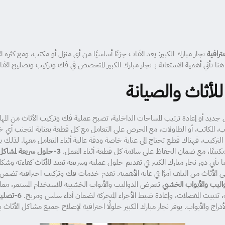
رافية
نجار مبارك الكبير: يعد الأثاث جزءًا أساسيًا من أي منزل أو مكتب، ومع كثرة ا
. هنا تأتي أهمية الاستعانة بـ نجار مبارك الكبير المتخصص في فك وتركيب وتصلي
للأثاث والصيانة
ل جديد أو إعادة ترتيب المساحات الداخلية، تصبح عملية فك وتركيب الأثاث من المهام
ليب، المكاتب، أو الطاولات، مع الحرص على التعامل مع كل قطعة بعناية لتجنب أي خد
تركيب، فهناك قطع تحتاج إلى عناية خاصة ودقة عالية أثناء التعامل معها. لذلك ي
ثاثًا مكتبيًا، مع ضمان الحفاظ على سلامة كل قطعة أثناء العمل.
3-حلول سريعة لمشاكل الأثاث اليومية
ا يأتي دور نجار مبارك الكبير في تقديم حلول عملية وسريعة تعيد للأثاث كفاءته وشك
 الأثاث من التلف أمرًا في غاية الأهمية. نقدم خدمات فك وتركيب احترافية تضمن ن
تتعرض الدواليب والأبواب الخشبية للاستخدام المستمر، مما 
، تثبيت المفصلات، وإعادة ضبط الأجزاء المتحركة لضمان أداء سلس ومريح.
6-تصليح الأثاث وإعادة تجديده
أدراج والأبواب. يوفر نجار مبارك الكبير حلولًا احترافية لإصلاح جميع مشاكل الأث