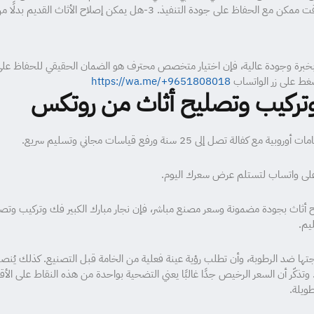
حسب عدد القطع وحجم العمل، لكن يتم تنفيذ الخدمة بأسرع وقت ممكن مع الحفاظ
 بخبرة وجودة عالية، فإن اختيار متخصص محترف هو الضمان الحقيقي للحفاظ على أ
ضغط على زر الواتساب
https://wa.me/+9651808018
 وتركيب وتصليح أثاث من روتكس
إلى 25 سنة ورفع قياسات مجاني وتسليم سريع.
على واتساب لتستلم عرض سعرك اليوم.
يم.
. وتذكّر أن السعر الرخيص جدًا غالبًا يعني التضحية بواحدة من هذه النقاط على الأق
ويلة.