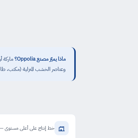
ماذا يميّز مصنع Oppolia؟
ماركة أو
وعناصر الخشب المنزلية (مكتب، طاولة طعام، e Table
خط إنتاج على أعلى مستوى — مكا