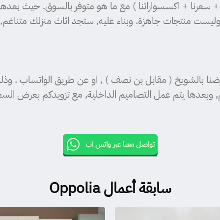
ا + سعرنا + اكسسواراتنا ) مع ما هو متوفر بالسوق. حيث بعدها 
ليست منتجات جاهزة. وبناء عليه, ستجد اثاث منزلك متناغم, وجم
نا بالشويخ ( مقابل بن نصف ) , او عن طريق الواتساب . وذلك
ها يتم عمل التصاميم الداخلية, مع تزويدكم بعرض السعر وال
تواصل معنا عبر واتس اب
سابقة أعمال Oppolia