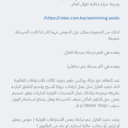
ودرجة حرارة مثالية طوال العام.
https://rotex.com.kw/swimming-pools/
لذلك من الصعوبة بمكان عزل الحوض مهما كان اذا كانت الخرسانة
ضعيفة
وهذه هي اهم مرحلة بمرحلة العازل
وهذه هي اكثر مرحلة يتم تجاهلها
عند التعاقد مع شركة روتكس نقوم بتزويد المالك بالاشتراطات المطلوبة
اثناء تنفيذ العازل مثل عمل كرفتات بزوايا المسبح ولحيم المناطق الباردة
بطريقة مزدوجة وكذلك عمل التمديدات الاولية للبايبات وفق تصميم
معين حتى لاتكون اماكن ضعف للخرسانة وهل يصلح استخدام الووتر
ستوب (Water Stop) او لا.
وعند تنفيذ العازل يتم مراعاة بعض الاشتراطات الاولية ( حوض معلق
او ارضي أو بجانب حائط اسنادي او بناء من الطابوق )