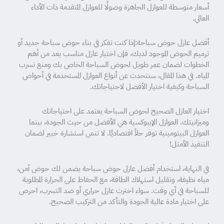
أسعار متوسطة للعوازل الجاهزة وصولًا للعوازل المتقدمة ذات الأداء
العالي.
أفضل عازل حوض سباحة:إذا كنت تفكر في بناء حوض سباحة جديد أو
ترميم الحوض الموجود لديك، فإن اختيار عازل مناسب يعد من أهم
الخطوات لضمان عمر طويل لحوض السباحة الخاص بك ومنع تسرب
المياه. في هذا المقال، سنتحدث عن أنواع العوازل المستخدمة في أحواض
السباحة وكيفية اختيار الأفضل لاحتياجاتك.
اختيار العازل الصحيح لحوض السباحة يعتمد على احتياجاتك
وميزانيتك. العوازل الإيبوكسية هي الأفضل من حيث الجودة، بينما
العوازل البيتومينية توفر حلاً اقتصاديًا. لا تنسَ استشارة خبير لضمان
التنفيذ الأمثل!
في النهاية، استخدام أفضل عازل حوض سباحة يضمن لك حوض آمن،
مياه نظيفة، وتقليل استهلاك الطاقة، مع الحفاظ على الحرارة المطلوبة
للسباحة في أي وقت. سواء اخترت عازل حراري أو ضد التسرب، احرص
على اختيار مادة عالية الجودة والتأكد من التركيب الصحيح.