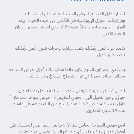
اختيار العازل الصحيح لحوض السباحة يعتمد على احتياجاتك
وميزانيتك. العوازل الإيبوكسية هي الأفضل من حيث الجودة، بينما
العوازل البيتومينية توفر حلاً اقتصاديًا. لا تنسَ استشارة خبير لضمان
التنفيذ الأمثل!
تتعدد مواد العزل وكذلك تتعدد مهارات وخبرات فنيين العزل وكذلك
تتعدد طرق العزل.
بادئ ذي بدء, كون المسبح يكون دائما ممتلئ بالماء فعزل حوض السباحة
يختلف اختلافا جذريا عن عزل الاسطح والمطابخ ودورات المياه.
لك ان تتخيل عزيزي القارئ ان حوض السباحة يحمل بداخله وزن
خيالي. وحتى تتخيل الوزن الخيالي لنفترض ان حوض سباحة مساحته (
طول 8 متر * 4 عرض * 1.5 عمق ) يبلغ وزن المياه به 48 طن مايعادل
عدد 19 سيارة لاندكروزر.
احمِ حوض السباحة الخاص بك الآن! تواصل معنا اليوم للحصول على
أفضل العوازل، تركيب احترافي، ونصائح الخبراء لضمان مياه نظيفة