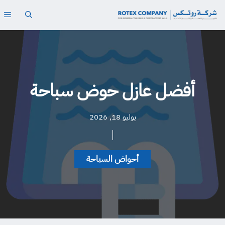
نتقل
ال
لى
لمحتوى
أفضل عازل حوض سباحة
يوليو 18, 2026
أحواض السباحة