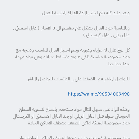
وبعد ذلك كله يتم اختيار المادة العازلة المناسبة للعمل.
وبالمناسبة مواد العازل بشكل عام تنفسم الى 3 اقسام ( عازل اسمنتي ,
عازل ربلي , عازل كريستالي )
كل نوع عازل له مزاياه وعيوبه ويتم اختيار العازل المناسب ودمجه مع
مواد خصوصية مناسبة تلغي عيوبه وتحتفظ بمزاياه وهي مواد مهمة
جدا جدا جدا.
للتواصل المباشر قم بالضغط على زر الواتساب للتواصل المباشر
https://wa.me/96594009498
وهذه المواد على سبيل المثال مواد تستخدم بالمساح لتسوية السطح
الخرساني سواء قبل العازل الربلي او بعد العازل الاسمنتي او الكريستالي
مواد خصوصية لتعبئة اماكن الضعف وشطف الاماكن الحادة
مواد خصوصية غير متمددة تم فردها لشطف الاماكن الحادة،مواد