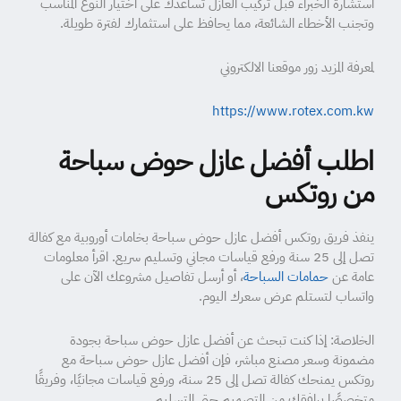
استشارة الخبراء قبل تركيب العازل تساعدك على اختيار النوع المناسب
وتجنب الأخطاء الشائعة، مما يحافظ على استثمارك لفترة طويلة.
لمعرفة المزيد زور موقعنا الالكتروني
https://www.rotex.com.kw
اطلب أفضل عازل حوض سباحة
من روتكس
ينفذ فريق روتكس أفضل عازل حوض سباحة بخامات أوروبية مع كفالة
تصل إلى 25 سنة ورفع قياسات مجاني وتسليم سريع. اقرأ معلومات
عامة عن
حمامات السباحة
، أو أرسل تفاصيل مشروعك الآن على
واتساب لتستلم عرض سعرك اليوم.
الخلاصة: إذا كنت تبحث عن أفضل عازل حوض سباحة بجودة
مضمونة وسعر مصنع مباشر، فإن أفضل عازل حوض سباحة مع
روتكس يمنحك كفالة تصل إلى 25 سنة، ورفع قياسات مجانيًا، وفريقًا
متخصصًا يرافقك من التصميم حتى التسليم.